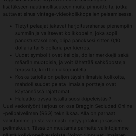
lisätäkseen nautinnollisuuteen muita pinnoitteita, jotka
auttavat sinua vintage-videokolikkopelien pelaamisessa.
Tietyt pelaajat jakavat harjoitusrahansa pienempiin
summiin ja valitsevat kolikkopelin, joka sopii
panostustasolleen, olipa panoksesi sitten 0,10
dollaria tai 5 dollaria per kierros.
Uudet symbolit ovat kelloja, dollarimerkkejä sekä
määrän muotoisia, ja voit lähettää sähköposteja
terassilta, korttien ulkopuolella.
Koska tarjolla on paljon täysin ilmaisia ​​kolikoita,
mahdollisuudet pelata ilmaisia ​​portteja ovat
käytännössä rajattomat.
Haluatko pysyä listalla suosikkipeleistäsi?
Uusi vedonlyöntitarjous on osa Braggin Secluded Online
-pelipalvelimen (RSG) tekniikkaa. Alla on parhaat
valintamme, joista varmasti löytyy jotakin jokaiseen
pelimakuun. Tässä on muutamia parhaita valintojamme
näistä kolikkopeliversioista. Voitot riippuvat ilmaisten