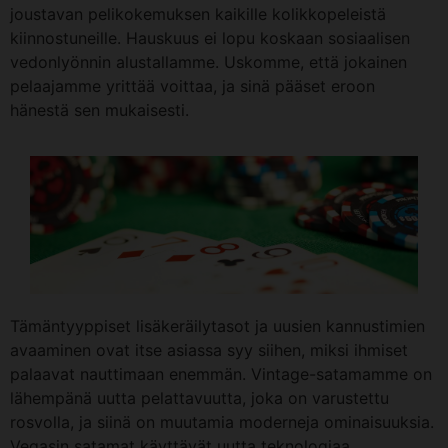
joustavan pelikokemuksen kaikille kolikkopeleistä
kiinnostuneille. Hauskuus ei lopu koskaan sosiaalisen
vedonlyönnin alustallamme. Uskomme, että jokainen
pelaajamme yrittää voittaa, ja sinä pääset eroon
hänestä sen mukaisesti.
Tämäntyyppiset lisäkeräilytasot ja uusien kannustimien
avaaminen ovat itse asiassa syy siihen, miksi ihmiset
palaavat nauttimaan enemmän. Vintage-satamamme on
lähempänä uutta pelattavuutta, joka on varustettu
rosvolla, ja siinä on muutamia moderneja ominaisuuksia.
Vegasin satamat käyttävät uutta teknologiaa