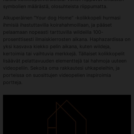
symbolien määrästä, olosuhteista riippumatta.
Alkuperäinen "Your dog Home" -kolikkopeli hurmasi
ihmisiä ihastuttavilla koirahahmoillaan, ja pääset
pelaamaan nopeasti tarttuvilla wildeilla 100-
prosenttisesti ilmaiskierrosten aikana. Haphazardissa on
yksi kasvava kiekko pelin aikana, kuten wildeja,
kertoimia tai vaihtuvia merkkejä. Tällaiset kolikkopelit
lisäävät pelattavuuden elementtejä tai hahmoja uuteen
videopeliin. Sekoita oma rakkautesi uhkapeleihin, ja
porteissa on suosittujen videopelien inspiroimia
portteja.