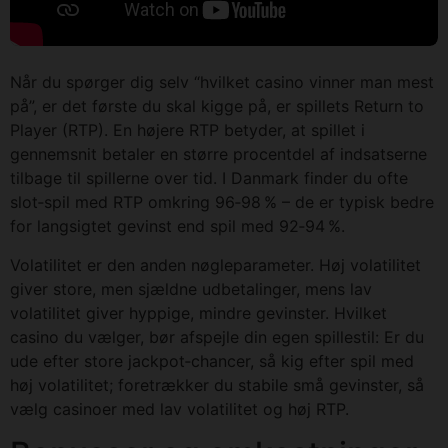
Når du spørger dig selv “hvilket casino vinner man mest
på”, er det første du skal kigge på, er spillets Return to
Player (RTP). En højere RTP betyder, at spillet i
gennemsnit betaler en større procentdel af indsatserne
tilbage til spillerne over tid. I Danmark finder du ofte
slot‑spil med RTP omkring 96‑98 % – de er typisk bedre
for langsigtet gevinst end spil med 92‑94 %.
Volatilitet er den anden nøgleparameter. Høj volatilitet
giver store, men sjældne udbetalinger, mens lav
volatilitet giver hyppige, mindre gevinster. Hvilket
casino du vælger, bør afspejle din egen spillestil: Er du
ude efter store jackpot‑chancer, så kig efter spil med
høj volatilitet; foretrækker du stabile små gevinster, så
vælg casinoer med lav volatilitet og høj RTP.