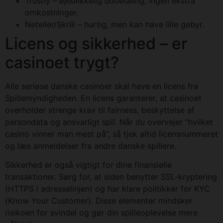
Trustly – øjeblikkelig udbetaling, ingen ekstra
omkostninger.
Neteller/Skrill – hurtig, men kan have lille gebyr.
Licens og sikkerhed – er
casinoet trygt?
Alle seriøse danske casinoer skal have en licens fra
Spillemyndigheden. En licens garanterer, at casinoet
overholder strenge krav til fairness, beskyttelse af
persondata og ansvarligt spil. Når du overvejer “hvilket
casino vinner man mest på”, så tjek altid licensnummeret
og læs anmeldelser fra andre danske spillere.
Sikkerhed er også vigtigt for dine finansielle
transaktioner. Sørg for, at siden benytter SSL‑kryptering
(HTTPS i adresselinjen) og har klare politikker for KYC
(Know Your Customer). Disse elementer mindsker
risikoen for svindel og gør din spilleoplevelse mere