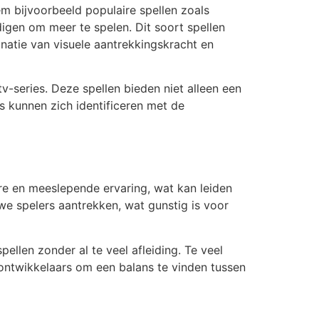
em bijvoorbeeld populaire spellen zoals
igen om meer te spelen. Dit soort spellen
natie van visuele aantrekkingskracht en
v-series. Deze spellen bieden niet alleen een
s kunnen zich identificeren met de
ere en meeslepende ervaring, wat kan leiden
we spelers aantrekken, wat gunstig is voor
llen zonder al te veel afleiding. Te veel
r ontwikkelaars om een balans te vinden tussen