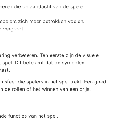
eëren die de aandacht van de speler
spelers zich meer betrokken voelen.
d vergroot.
ing verbeteren. Ten eerste zijn de visuele
t spel. Dit betekent dat de symbolen,
kast.
 sfeer die spelers in het spel trekt. Een goed
 de rollen of het winnen van een prijs.
e functies van het spel.