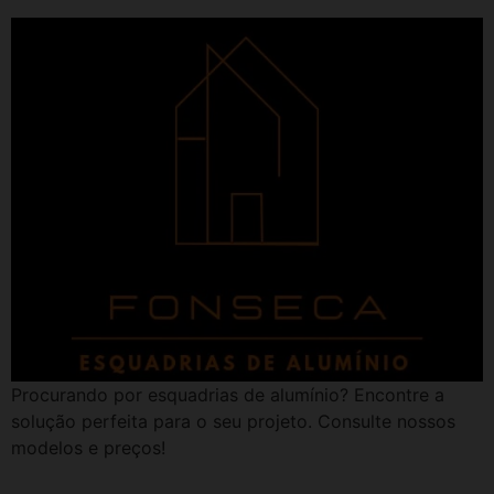
Procurando por esquadrias de alumínio? Encontre a
solução perfeita para o seu projeto. Consulte nossos
modelos e preços!