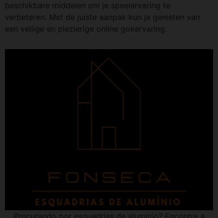
beschikbare middelen om je speelervaring te
verbeteren. Met de juiste aanpak kun je genieten van
een veilige en plezierige online gokervaring.
Procurando por esquadrias de alumínio? Encontre a