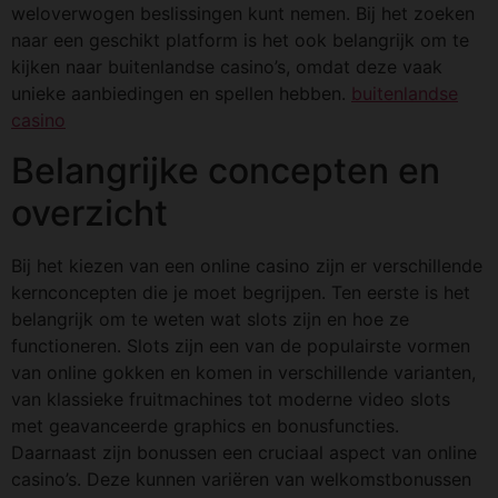
weloverwogen beslissingen kunt nemen. Bij het zoeken
naar een geschikt platform is het ook belangrijk om te
kijken naar buitenlandse casino’s, omdat deze vaak
unieke aanbiedingen en spellen hebben.
buitenlandse
casino
Belangrijke concepten en
overzicht
Bij het kiezen van een online casino zijn er verschillende
kernconcepten die je moet begrijpen. Ten eerste is het
belangrijk om te weten wat slots zijn en hoe ze
functioneren. Slots zijn een van de populairste vormen
van online gokken en komen in verschillende varianten,
van klassieke fruitmachines tot moderne video slots
met geavanceerde graphics en bonusfuncties.
Daarnaast zijn bonussen een cruciaal aspect van online
casino’s. Deze kunnen variëren van welkomstbonussen