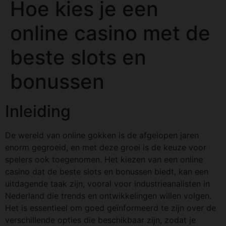
Hoe kies je een
online casino met de
beste slots en
bonussen
Inleiding
De wereld van online gokken is de afgelopen jaren
enorm gegroeid, en met deze groei is de keuze voor
spelers ook toegenomen. Het kiezen van een online
casino dat de beste slots en bonussen biedt, kan een
uitdagende taak zijn, vooral voor industrieanalisten in
Nederland die trends en ontwikkelingen willen volgen.
Het is essentieel om goed geïnformeerd te zijn over de
verschillende opties die beschikbaar zijn, zodat je