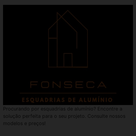
Procurando por esquadrias de alumínio? Encontre a
solução perfeita para o seu projeto. Consulte nossos
modelos e preços!