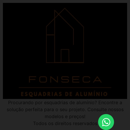
Procurando por esquadrias de alumínio? Encontre a
solução perfeita para o seu projeto. Consulte nossos
modelos e preços!
Todos os direitos reservados