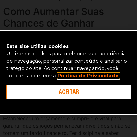
Como Aumentar Suas
Chances de Ganhar
Enquanto a sorte desempenha um papel significativo
nos jogos de cassino, existem estratégias que podem
Este site utiliza cookies
ajudar a aumentar suas chances de sucesso. Conhecer
Utilizamos cookies para melhorar sua experiência
as regras dos jogos, gerenciar seu bankroll e escolher
de navegação, personalizar conteúdo e analisar o
jogos com melhor retorno ao jogador (RTP) são
tráfego do site. Ao continuar navegando, você
algumas das dicas fundamentais.
concorda com nossa
Política de Privacidade
.
Importância da Gestão de
ACEITAR
Banca
A gestão de banca é crucial para qualquer jogador.
Estabelecer um orçamento e cumpri-lo é vital para
garantir que os jogos permaneçam divertidos e não se
tornem um fardo financeiro. Ter disciplina e saber