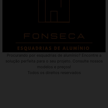
Procurando por esquadrias de alumínio? Encontre a
solução perfeita para o seu projeto. Consulte nossos
modelos e preços!
Todos os direitos reservados