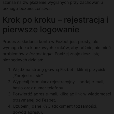
szansa na zwiększenie wygranych przy zachowaniu
pełnego bezpieczeństwa.
Krok po kroku – rejestracja i
pierwsze logowanie
Proces zakładania konta w Fezbet jest prosty, ale
wymaga kilku kluczowych kroków, aby później nie mieć
problemów z
fezbet login
. Poniżej znajdziesz listę
niezbędnych działań:
Wejdź na stronę główną Fezbet i kliknij przycisk
„Zarejestruj się”.
Wypełnij formularz rejestracyjny – podaj e‑mail,
hasło oraz numer telefonu.
Potwierdź adres e‑mail, klikając link w wiadomości
otrzymanej od Fezbet.
Uzupełnij dane KYC (dokument tożsamości,
dowód adresu).