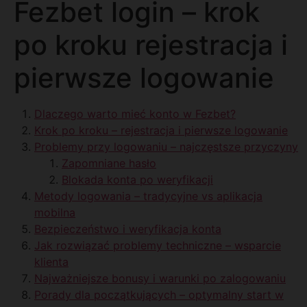
Fezbet login – krok
po kroku rejestracja i
pierwsze logowanie
Dlaczego warto mieć konto w Fezbet?
Krok po kroku – rejestracja i pierwsze logowanie
Problemy przy logowaniu – najczęstsze przyczyny
Zapomniane hasło
Blokada konta po weryfikacji
Metody logowania – tradycyjne vs aplikacja
mobilna
Bezpieczeństwo i weryfikacja konta
Jak rozwiązać problemy techniczne – wsparcie
klienta
Najważniejsze bonusy i warunki po zalogowaniu
Porady dla początkujących – optymalny start w