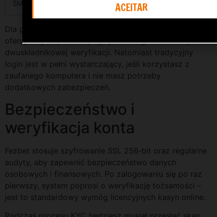
SMS
SMS‑
ACEITAR
Dla graczy, którzy cenią sobie mobilność, aplikacja
oferuje najbezpieczniejszy sposób logowania dzięki
dwuskładnikowej weryfikacji. Natomiast tradycyjny
login jest w pełni wystarczający, jeśli korzystasz z
zaufanego komputera i nie masz potrzeby
dodatkowych zabezpieczeń.
Bezpieczeństwo i
weryfikacja konta
Fezbet stosuje szyfrowanie SSL 256‑bit oraz regularne
audyty, aby zapewnić bezpieczeństwo danych
osobowych i finansowych. Po zalogowaniu się po raz
pierwszy, system poprosi o weryfikację tożsamości –
jest to standardowy wymóg licencyjnych kasyn online.
Podczas procesu KYC będziesz musiał przesłać skan