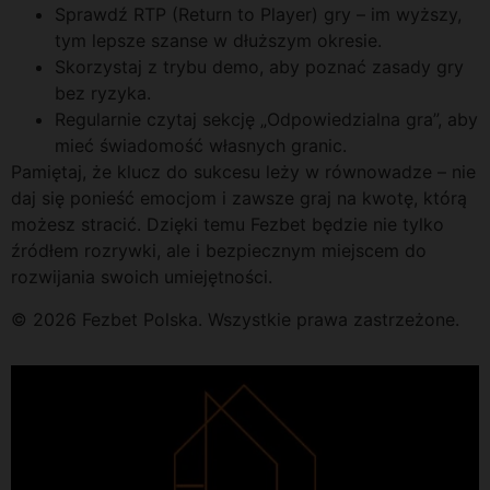
Sprawdź RTP (Return to Player) gry – im wyższy,
tym lepsze szanse w dłuższym okresie.
Skorzystaj z trybu demo, aby poznać zasady gry
bez ryzyka.
Regularnie czytaj sekcję „Odpowiedzialna gra”, aby
mieć świadomość własnych granic.
Pamiętaj, że klucz do sukcesu leży w równowadze – nie
daj się ponieść emocjom i zawsze graj na kwotę, którą
możesz stracić. Dzięki temu Fezbet będzie nie tylko
źródłem rozrywki, ale i bezpiecznym miejscem do
rozwijania swoich umiejętności.
© 2026 Fezbet Polska. Wszystkie prawa zastrzeżone.