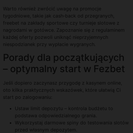
Warto również zwrócić uwagę na promocje
tygodniowe, takie jak cash‑back od przegranych,
freebet na zakłady sportowe czy turnieje slotowe z
nagrodami w gotówce. Zapoznanie się z regulaminem
każdej oferty pozwoli uniknąć nieprzyjemnych
niespodzianek przy wypłacie wygranych.
Porady dla początkujących
– optymalny start w Fezbet
Jeśli dopiero zaczynasz przygodę z kasynem online,
oto kilka praktycznych wskazówek, które ułatwią Ci
start po zalogowaniu:
Ustaw limit depozytu – kontrola budżetu to
podstawa odpowiedzialnego grania.
Wykorzystaj darmowe spiny do testowania slotów
przed własnym depozytem.