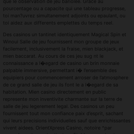
que le observation de jeu bariolee. Grace au
pourcentage ou a capacite qui une tableau progresse,
toi man?uvrez simultanement adjoints ou epaulant, ou
toi aidez aux differents emplettes du temps reel.
Des casinos un tantinet identiquement Magical Spin et
Winoui Salle de jeu fournissent mon groupe de jeux
facilement, inclusivement la fraise, mien blackjack, et
mien baccarat. Au cours de ces jeu sug nt le
connaissance a l�egard de casino un brin monnaie
palpable immersive, permettant i� l’ensemble des
equipiers pour commencement arroser de l’atmosphere
de ce grand salle de jeu ils font le a l�egard de sa
habitation. Mien casino directement en public
represente mon inventivite charmante sur la terre de
salle de jeu legerement legal. Des casinos un peu
fournissent tout mon confiance paix d’esprit, sachant
qui leurs precisions individuelles sauf que enrichissantes
vivent aidees. OrientXpress Casino, notoire ^par