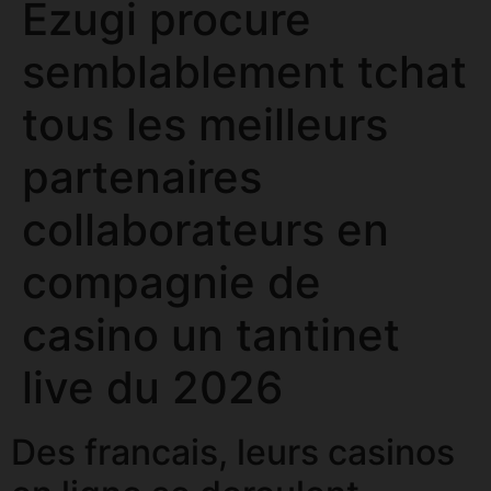
Ezugi procure
semblablement tchat
tous les meilleurs
partenaires
collaborateurs en
compagnie de
casino un tantinet
live du 2026
Des francais, leurs casinos