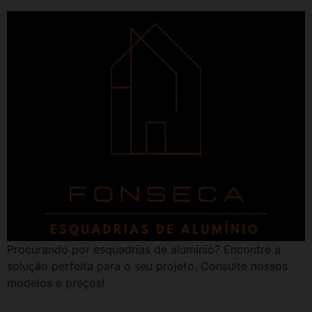
Procurando por esquadrias de alumínio? Encontre a
solução perfeita para o seu projeto. Consulte nossos
modelos e preços!