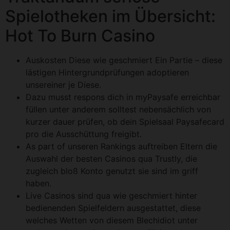
Spielotheken im Übersicht:
Hot To Burn Casino
Auskosten Diese wie geschmiert Ein Partie – diese
lästigen Hintergrundprüfungen adoptieren
unsereiner je Diese.
Dazu musst respons dich in myPaysafe erreichbar
füllen unter anderem solltest nebensächlich von
kurzer dauer prüfen, ob dein Spielsaal Paysafecard
pro die Ausschüttung freigibt.
As part of unseren Rankings auftreiben Eltern die
Auswahl der besten Casinos qua Trustly, die
zugleich bloß Konto genutzt sie sind im griff
haben.
Live Casinos sind qua wie geschmiert hinter
bedienenden Spielfeldern ausgestattet, diese
welches Wetten von diesem Blechidiot unter