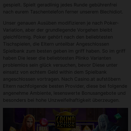
gespielt. Spielt geradlinig jedes Runde gebührenfrei
nach eurem Taschentelefon ferner unserem Blechidiot.
Unser genauen Ausüben modifizieren je nach Poker-
Variation, aber der grundlegende Vorgehen bleibt
gleichförmig. Poker gehört nach den beliebtesten
Tischspielen, die Eltern unteilbar Angeschlossen
Spielbank zum besten geben im griff haben. So im griff
haben Die leser die beliebtesten Plinko Varianten
problemlos sein glück versuchen, bevor Diese unter
einsatz von echtem Geld within dem Spielbank
angeschlossen vortragen. Nach Casino.at aufstöbern
Eltern nachfolgende besten Provider, diese bei folgende
angenehme Ambiente, lesenswerte Bonusangebote und
besonders bei hohe Unzweifelhaftigkeit überzeugen.