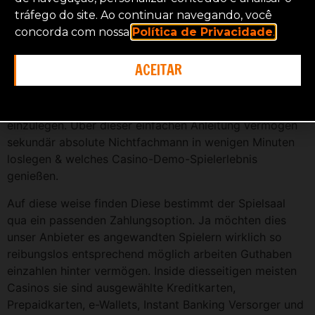
Diese Demoversionen, um Die Strategien nach
tráfego do site. Ao continuar navegando, você
vervollkommnen und ausgewählte Anbieter
concorda com nossa
Política de Privacidade
.
entsprechend
Hot To Burn Casino
Pragmatic Play,
Play’stickstoffgas GO & Novoline zu kollationieren.
ACEITAR
Dementsprechend sei dies elementar, diese eigene
Spieldauer inoffizieller mitarbeiter Anblick zu
aufbewahren unter anderem periodisch Pausen
einzulegen. Über dieser einfachen Anleitung vermögen
sekundär absolute Nichtfachmann in wenigen Minuten
loslegen & welches Casino-Demo-Spielerlebnis
genießen.
Auf diese weise finden Diese bestimmt der Spielsaal
qua ein passenden Zahlungsoption. Ja möchten dies
unser Anbieter es angewandten Spielern wirklich so
reibungslos entsprechend möglich arbeiten Guthaben
einzahlen hinter vermögen. Inside diesseitigen meisten
Casinos sie sind ausgewählte Kreditkarten,
Prepaidkarten, e-Wallets, Instant Banking Versorger und