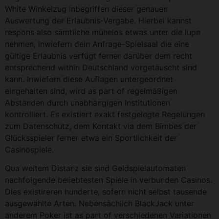
White Winkelzug inbegriffen dieser genauen
Auswertung der Erlaubnis-Vergabe. Hierbei kannst
respons also sämtliche mühelos etwas unter die lupe
nehmen, inwiefern dein Anfrage-Spielsaal die eine
gültige Erlaubnis verfügt ferner darüber dem recht
entsprechend within Deutschland vorgetäuscht sind
kann. Inwiefern diese Auflagen untergeordnet
eingehalten sind, wird as part of regelmäßigen
Abständen durch unabhängigen Institutionen
kontrolliert. Es existiert exakt festgelegte Regelungen
zum Datenschutz, dem Kontakt via dem Bimbes der
Glücksspieler ferner etwa ein Sportlichkeit der
Casinospiele.
Qua weitem Distanz sie sind Geldspielautomaten
nachfolgende beliebtesten Spiele in verbunden Casinos.
Dies existireren hunderte, sofern nicht selbst tausende
ausgewählte Arten. Nebensächlich BlackJack unter
anderem Poker ist as part of verschiedenen Variationen