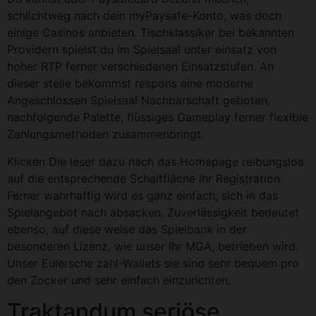
schlichtweg nach dein myPaysafe-Konto, was doch
einige Casinos anbieten. Tischklassiker bei bekannten
Providern spielst du im Spielsaal unter einsatz von
hoher RTP ferner verschiedenen Einsatzstufen.
An
dieser stelle bekommst respons eine moderne
Angeschlossen Spielsaal Nachbarschaft geboten,
nachfolgende Palette, flüssiges Gameplay ferner flexible
Zahlungsmethoden zusammenbringt.
Klicken Die leser dazu nach das Homepage reibungslos
auf die entsprechende Schaltfläche ihr Registration.
Ferner wahrhaftig wird es ganz einfach, sich in das
Spielangebot nach absacken. Zuverlässigkeit bedeutet
ebenso, auf diese weise das Spielbank in der
besonderen Lizenz, wie unser ihr MGA, betrieben wird.
Unser Eulersche zahl-Wallets sie sind sehr bequem pro
den Zocker und sehr einfach einzurichten.
Traktandum seriöse