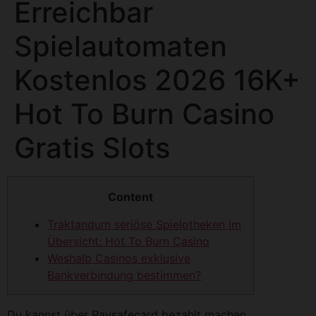
Erreichbar
Spielautomaten
Kostenlos 2026 16K+
Hot To Burn Casino
Gratis Slots
Content
Traktandum seriöse Spielotheken im
Übersicht: Hot To Burn Casino
Weshalb Casinos exklusive
Bankverbindung bestimmen?
Du kannst über Paysafecard bezahlt machen,