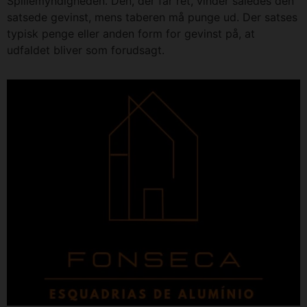
Spillemyndigheden. Den, der får ret, vinder således den
satsede gevinst, mens taberen må punge ud. Der satses
typisk penge eller anden form for gevinst på, at
udfaldet bliver som forudsagt.