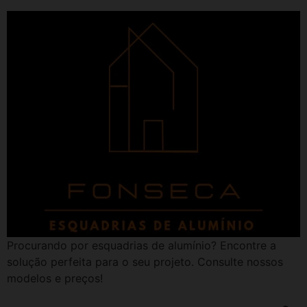
Procurando por esquadrias de alumínio? Encontre a
solução perfeita para o seu projeto. Consulte nossos
modelos e preços!