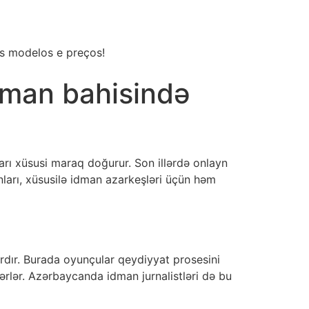
os modelos e preços!
idman bahisində
rı xüsusi maraq doğurur. Son illərdə onlayn
nları, xüsusilə idman azarkeşləri üçün həm
rdır. Burada oyunçular qeydiyyat prosesini
ərlər. Azərbaycanda idman jurnalistləri də bu