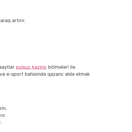
raq artırır.
 saytlar
pulsuz kazino
bölmələri ilə
n və e-sport bahisində qazanc əldə etmək
rin.
ır.
.