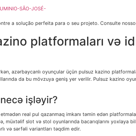
ntre a solução perfeita para o seu projeto. Consulte noss
azino platformaları və 
rkən, azərbaycanlı oyunçular üçün pulsuz kazino platformala
allarında da bu mövzuya geniş yer verilir. Pulsuz kazino oyu
necə işləyir?
iş etmədən real pul qazanmaq imkanı təmin edən platformala
 müxtəlif slot və stol oyunlarında bacarıqlarını yoxlaya bil
ı və sərfəli variantları təqdim edir.