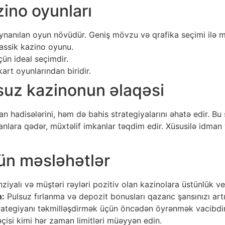
ino oyunları
nanılan oyun növüdür. Geniş mövzu və qrafika seçimi ilə ma
lassik kazino oyunu.
çün ideal seçimdir.
art oyunlarından biridir.
lsuz kazinonun əlaqəsi
 hadisələrini, həm də bahis strategiyalarını əhatə edir. Bu
anlara qədər, müxtəlif imkanlar təqdim edir. Xüsusilə idma
ün məsləhətlər
ziyalı və müştəri rəyləri pozitiv olan kazinolara üstünlük ve
n:
Pulsuz fırlanma və depozit bonusları qazanc şansınızı artır
ategiyanı təkmilləşdirmək üçün öncədən öyrənmək vacibdir
çisi kimi hər zaman limitləri müəyyən edin.