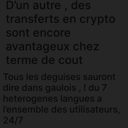
D’un autre , des
transferts en crypto
sont encore
avantageux chez
terme de cout
Tous les deguises sauront
dire dans gaulois , ! du 7
heterogenes langues a
l’ensemble des utilisateurs,
24/7