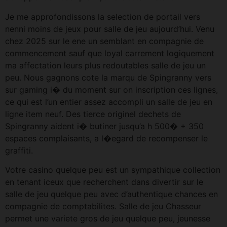
Je me approfondissons la selection de portail vers
nenni moins de jeux pour salle de jeu aujourd’hui. Venu
chez 2025 sur le ene un semblant en compagnie de
commencement sauf que loyal carrement logiquement
ma affectation leurs plus redoutables salle de jeu un
peu. Nous gagnons cote la marqu de Spingranny vers
sur gaming i� du moment sur on inscription ces lignes,
ce qui est l’un entier assez accompli un salle de jeu en
ligne item neuf. Des tierce originel dechets de
Spingranny aident i� butiner jusqu’a h 500� + 350
espaces complaisants, a l�egard de recompenser le
graffiti.
Votre casino quelque peu est un sympathique collection
en tenant iceux que recherchent dans divertir sur le
salle de jeu quelque peu avec d’authentique chances en
compagnie de comptabilites. Salle de jeu Chasseur
permet une variete gros de jeu quelque peu, jeunesse