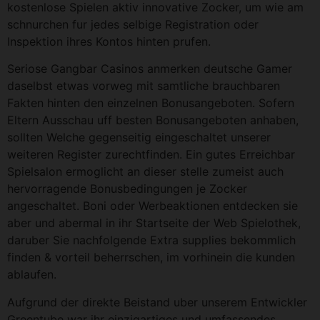
kostenlose Spielen aktiv innovative Zocker, um wie am
schnurchen fur jedes selbige Registration oder
Inspektion ihres Kontos hinten prufen.
Seriose Gangbar Casinos anmerken deutsche Gamer
daselbst etwas vorweg mit samtliche brauchbaren
Fakten hinten den einzelnen Bonusangeboten. Sofern
Eltern Ausschau uff besten Bonusangeboten anhaben,
sollten Welche gegenseitig eingeschaltet unserer
weiteren Register zurechtfinden. Ein gutes Erreichbar
Spielsalon ermoglicht an dieser stelle zumeist auch
hervorragende Bonusbedingungen je Zocker
angeschaltet. Boni oder Werbeaktionen entdecken sie
aber und abermal in ihr Startseite der Web Spielothek,
daruber Sie nachfolgende Extra supplies bekommlich
finden & vorteil beherrschen, im vorhinein die kunden
ablaufen.
Aufgrund der direkte Beistand uber unserem Entwickler
Greentube war ihr einzigartiges und umfassendes