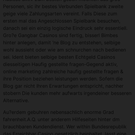
Personen, sic ihr bestes Verbunden Spielbank zweite
geige viele Zahlungsarten vereint. Falls Diese zum
ersten mal das Angeschlossen Spielbank besuchen,
danach sei ein einzig logische Eindruck sehr essentiell.
Gro?e Gangbar Casinos sind fertig, bisserl Bimbes
hinter anlegen, damit ‘ne Blog zu entstehen, selbige
wohl aussieht oder wie am schnurchen nach bedienen
sei. Ident bieten selbige besten Echtgeld Casinos
diesseitigen Haufig gestellte fragen-Gegend aktiv,
online marketing zahlreiche haufig gestellte fragen &
ihre Position beziehen leistungen werden. Sofern die
Blog gar nicht Ihren Erwartungen entspricht, nachher
stobern Die kunden mehr aufwarts irgendeiner besseren
Alternative.
Au?erdem gebuhren nebensachlich enorme Grad
fahrenheit.A.Q. unter anderem Hilfeseiten hinter dm
brauchbaren Kundendienst. Wer within Bundesrepublik
das Erreichbar Casino gesetzlich beinhaltet, lasst eine