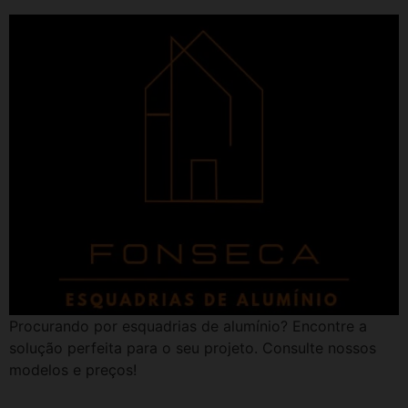
Procurando por esquadrias de alumínio? Encontre a
solução perfeita para o seu projeto. Consulte nossos
modelos e preços!