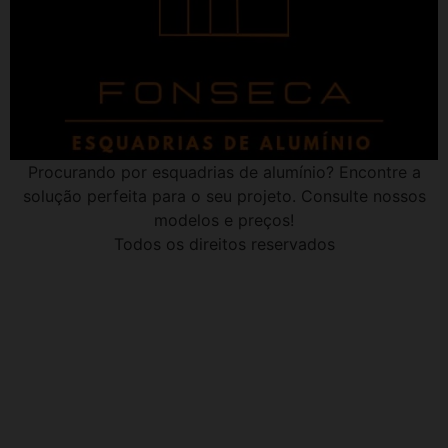
Procurando por esquadrias de alumínio? Encontre a
solução perfeita para o seu projeto. Consulte nossos
modelos e preços!
Todos os direitos reservados