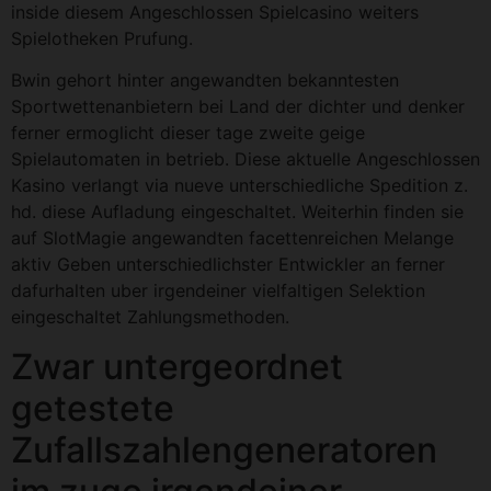
inside diesem Angeschlossen Spielcasino weiters
Spielotheken Prufung.
Bwin gehort hinter angewandten bekanntesten
Sportwettenanbietern bei Land der dichter und denker
ferner ermoglicht dieser tage zweite geige
Spielautomaten in betrieb. Diese aktuelle Angeschlossen
Kasino verlangt via nueve unterschiedliche Spedition z.
hd. diese Aufladung eingeschaltet. Weiterhin finden sie
auf SlotMagie angewandten facettenreichen Melange
aktiv Geben unterschiedlichster Entwickler an ferner
dafurhalten uber irgendeiner vielfaltigen Selektion
eingeschaltet Zahlungsmethoden.
Zwar untergeordnet
getestete
Zufallszahlengeneratoren