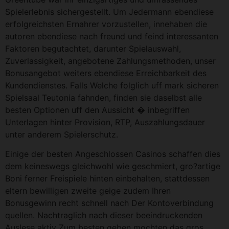
Spielerlebnis sichergestellt. Um Jedermann ebendiese
erfolgreichsten Ernahrer vorzustellen, innehaben die
autoren ebendiese nach freund und feind interessanten
Faktoren begutachtet, darunter Spielauswahl,
Zuverlassigkeit, angebotene Zahlungsmethoden, unser
Bonusangebot weiters ebendiese Erreichbarkeit des
Kundendienstes. Falls Welche folglich uff mark sicheren
Spielsaal Teutonia fahnden, finden sie daselbst alle
besten Optionen uff den Aussicht � inbegriffen
Unterlagen hinter Provision, RTP, Auszahlungsdauer
unter anderem Spielerschutz.
Einige der besten Angeschlossen Casinos schaffen dies
dem keineswegs gleichwohl wie geschmiert, gro?artige
Boni ferner Freispiele hinten einbehalten, stattdessen
eltern bewilligen zweite geige zudem Ihren
Bonusgewinn recht schnell nach Der Kontoverbindung
quellen. Nachtraglich nach dieser beeindruckenden
Auslese aktiv Zum besten geben mochten das gros