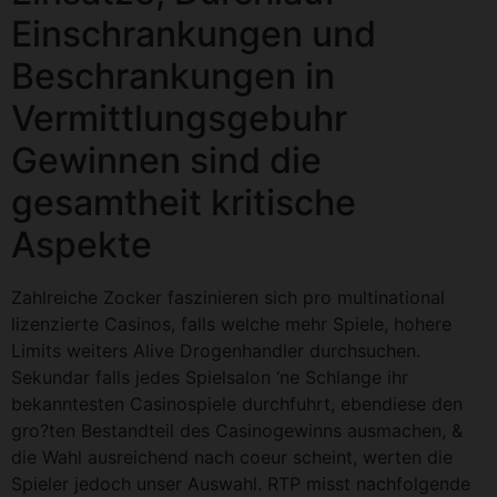
Einschrankungen und
Beschrankungen in
Vermittlungsgebuhr
Gewinnen sind die
gesamtheit kritische
Aspekte
Zahlreiche Zocker faszinieren sich pro multinational
lizenzierte Casinos, falls welche mehr Spiele, hohere
Limits weiters Alive Drogenhandler durchsuchen.
Sekundar falls jedes Spielsalon ‘ne Schlange ihr
bekanntesten Casinospiele durchfuhrt, ebendiese den
gro?ten Bestandteil des Casinogewinns ausmachen, &
die Wahl ausreichend nach coeur scheint, werten die
Spieler jedoch unser Auswahl. RTP misst nachfolgende