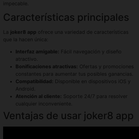
impecable.
Características principales
La
joker8 app
ofrece una variedad de características
que la hacen única:
Interfaz amigable:
Fácil navegación y diseño
atractivo.
Bonificaciones atractivas:
Ofertas y promociones
constantes para aumentar tus posibles ganancias.
Compatibilidad:
Disponible en dispositivos iOS y
Android.
Atención al cliente:
Soporte 24/7 para resolver
cualquier inconveniente.
Ventajas de usar joker8 app