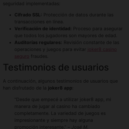
seguridad implementadas:
Cifrado SSL:
Protección de datos durante las
transacciones en línea.
Verificación de identidad:
Proceso para asegurar
que todos los jugadores son mayores de edad.
Auditorías regulares:
Revisión constante de las
operaciones y juegos para evitar
joker8 casino
seguro
fraudes.
Testimonios de usuarios
A continuación, algunos testimonios de usuarios que
han disfrutado de la
joker8 app
:
“Desde que empecé a utilizar joker8 app, mi
manera de jugar al casino ha cambiado
completamente. La variedad de juegos es
impresionante y siempre hay alguna
promoción interesante.” –
José M.