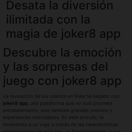
Desata la diversión
ilimitada con la
magia de joker8 app
Descubre la emoción
y las sorpresas del
juego con joker8 app
La revolución de los casinos en línea ha llegado con
joker8 app
, una plataforma que no solo promete
entretenimiento, sino también grandes premios y
experiencias inolvidables. En este artículo, te
llevaremos a un viaje a través de las características
excepcionales de esta app, su funcionamiento, y por