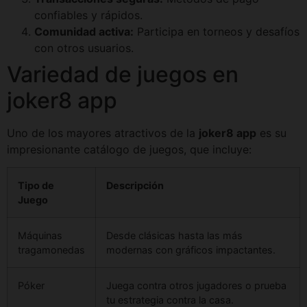
confiables y rápidos.
Comunidad activa:
Participa en torneos y desafíos
con otros usuarios.
Variedad de juegos en
joker8 app
Uno de los mayores atractivos de la
joker8 app
es su
impresionante catálogo de juegos, que incluye:
Tipo de
Descripción
Juego
Máquinas
Desde clásicas hasta las más
tragamonedas
modernas con gráficos impactantes.
Póker
Juega contra otros jugadores o prueba
tu estrategia contra la casa.