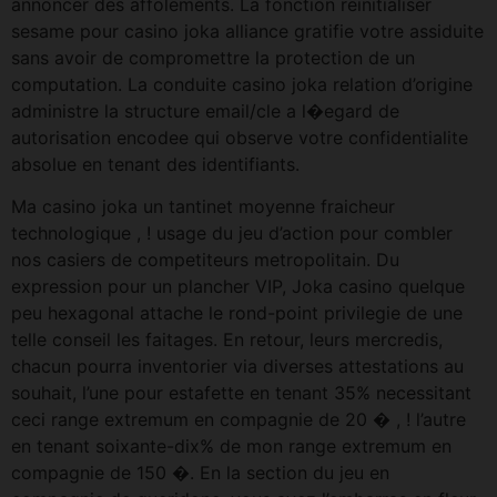
annoncer des affolements. La fonction reinitialiser
sesame pour casino joka alliance gratifie votre assiduite
sans avoir de compromettre la protection de un
computation. La conduite casino joka relation d’origine
administre la structure email/cle a l�egard de
autorisation encodee qui observe votre confidentialite
absolue en tenant des identifiants.
Ma casino joka un tantinet moyenne fraicheur
technologique , ! usage du jeu d’action pour combler
nos casiers de competiteurs metropolitain. Du
expression pour un plancher VIP, Joka casino quelque
peu hexagonal attache le rond-point privilegie de une
telle conseil les faitages. En retour, leurs mercredis,
chacun pourra inventorier via diverses attestations au
souhait, l’une pour estafette en tenant 35% necessitant
ceci range extremum en compagnie de 20 � , ! l’autre
en tenant soixante-dix% de mon range extremum en
compagnie de 150 �. En la section du jeu en