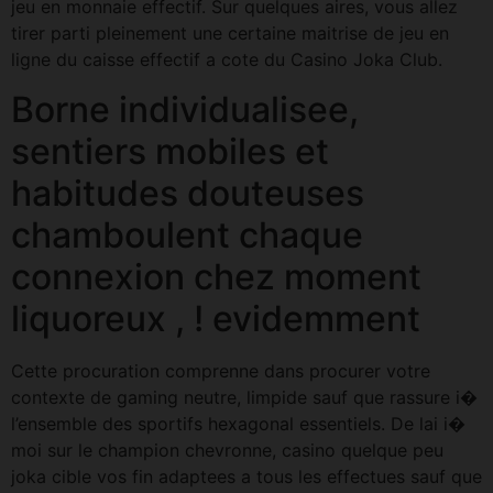
jeu en monnaie effectif. Sur quelques aires, vous allez
tirer parti pleinement une certaine maitrise de jeu en
ligne du caisse effectif a cote du Casino Joka Club.
Borne individualisee,
sentiers mobiles et
habitudes douteuses
chamboulent chaque
connexion chez moment
liquoreux , ! evidemment
Cette procuration comprenne dans procurer votre
contexte de gaming neutre, limpide sauf que rassure i�
l’ensemble des sportifs hexagonal essentiels. De lai i�
moi sur le champion chevronne, casino quelque peu
joka cible vos fin adaptees a tous les effectues sauf que