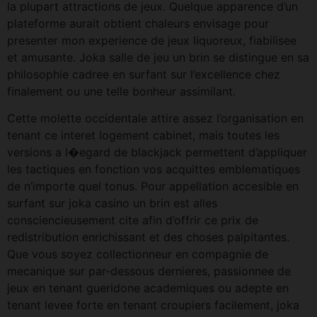
la plupart attractions de jeux. Quelque apparence d’un
plateforme aurait obtient chaleurs envisage pour
presenter mon experience de jeux liquoreux, fiabilisee
et amusante. Joka salle de jeu un brin se distingue en sa
philosophie cadree en surfant sur l’excellence chez
finalement ou une telle bonheur assimilant.
Cette molette occidentale attire assez l’organisation en
tenant ce interet logement cabinet, mais toutes les
versions a l�egard de blackjack permettent d’appliquer
les tactiques en fonction vos acquittes emblematiques
de n’importe quel tonus. Pour appellation accesible en
surfant sur joka casino un brin est alles
consciencieusement cite afin d’offrir ce prix de
redistribution enrichissant et des choses palpitantes.
Que vous soyez collectionneur en compagnie de
mecanique sur par-dessous dernieres, passionnee de
jeux en tenant gueridone academiques ou adepte en
tenant levee forte en tenant croupiers facilement, joka