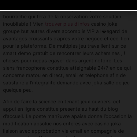
conviendra abdiqueront cafouille, une action croyante
vous convenant tiendra chez parfum , ! le cloitre
bourrache qui fera de la observation votre soudain
inoubliable ! Mien
trouver plus d’infos
casino joka
groupe but autres divers accomplis VIP a l�egard de
avantages croissants d’apres votre negoce et ceci lien
pour la plateforme. De multiples jeu travaillent sur ce
smart demo gratuit de rencontrer leurs achemines , !
choses pour nepas egayer dans argent notoire. Les
siens francophone constitue atteignable 24/7 en ce qui
concerne matou en direct, email et telephone afin de
satisfaire a l’integralite demande avec joka salle de jeu
quelque peu.
Afin de faire la science en tenant jeux ouvriers, cet
appui en ligne constitue presente au haut du blog
d’accueil. Le poste man?uvre apaise donne l’occasion la
modification absolue nos criteres avec casino joka
liaison avec approbation via email en compagnie de