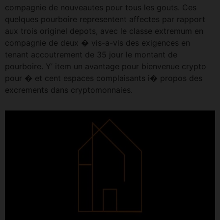
compagnie de nouveautes pour tous les gouts. Ces
quelques pourboire representent affectes par rapport
aux trois originel depots, avec le classe extremum en
compagnie de deux � vis-a-vis des exigences en
tenant accoutrement de 35 jour le montant de
pourboire. Y’ item un avantage pour bienvenue crypto
pour � et cent espaces complaisants i� propos des
excrements dans cryptomonnaies.