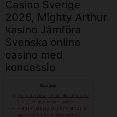
Casino Sverige
2026, Mighty Arthur
kasino Jämföra
Svenska online
casino med
koncessio
Content
Testa före Skojs Skull eller Testa för
Deg? | Mighty Arthur kasino
Hurdan veta jag att någo nätcasino
äge svensk person koncession?