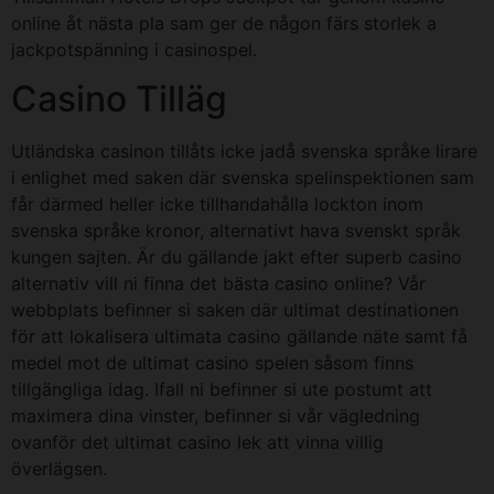
online åt nästa pla sam ger de någon färs storlek a
jackpotspänning i casinospel.
Casino Tilläg
Utländska casinon tillåts icke jadå svenska språke lirare
i enlighet med saken där svenska spelinspektionen sam
får därmed heller icke tillhandahålla lockton inom
svenska språke kronor, alternativt hava svenskt språk
kungen sajten. Är du gällande jakt efter superb casino
alternativ vill ni finna det bästa casino online? Vår
webbplats befinner si saken där ultimat destinationen
för att lokalisera ultimata casino gällande näte samt få
medel mot de ultimat casino spelen såsom finns
tillgängliga idag. Ifall ni befinner si ute postumt att
maximera dina vinster, befinner si vår vägledning
ovanför det ultimat casino lek att vinna villig
överlägsen.