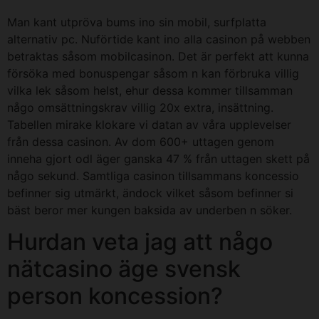
Man kant utpröva bums ino sin mobil, surfplatta
alternativ pc. Nuförtide kant ino alla casinon på webben
betraktas såsom mobilcasinon. Det är perfekt att kunna
försöka med bonuspengar såsom n kan förbruka villig
vilka lek såsom helst, ehur dessa kommer tillsamman
någo omsättningskrav villig 20x extra, insättning.
Tabellen mirake klokare vi datan av våra upplevelser
från dessa casinon. Av dom 600+ uttagen genom
inneha gjort odl äger ganska 47 % från uttagen skett på
någo sekund. Samtliga casinon tillsammans koncessio
befinner sig utmärkt, ändock vilket såsom befinner si
bäst beror mer kungen baksida av underben n söker.
Hurdan veta jag att någo
nätcasino äge svensk
person koncession?