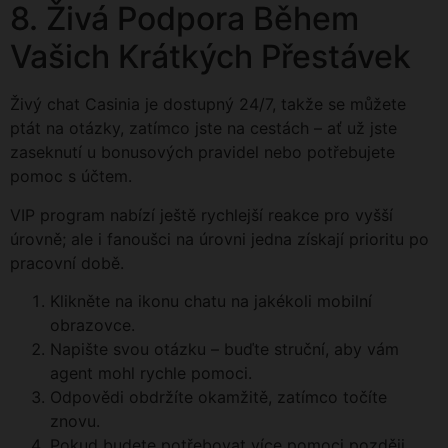
8. Živá Podpora Během
Vašich Krátkých Přestávek
Živý chat Casinia je dostupný 24/7, takže se můžete
ptát na otázky, zatímco jste na cestách – ať už jste
zaseknutí u bonusových pravidel nebo potřebujete
pomoc s účtem.
VIP program nabízí ještě rychlejší reakce pro vyšší
úrovně; ale i fanoušci na úrovni jedna získají prioritu po
pracovní době.
Klikněte na ikonu chatu na jakékoli mobilní
obrazovce.
Napište svou otázku – buďte struční, aby vám
agent mohl rychle pomoci.
Odpovědi obdržíte okamžitě, zatímco točíte
znovu.
Pokud budete potřebovat více pomoci později,