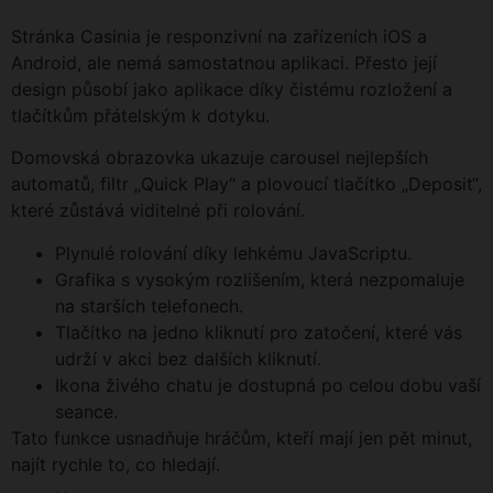
Stránka Casinia je responzivní na zařízeních iOS a
Android, ale nemá samostatnou aplikaci. Přesto její
design působí jako aplikace díky čistému rozložení a
tlačítkům přátelským k dotyku.
Domovská obrazovka ukazuje carousel nejlepších
automatů, filtr „Quick Play“ a plovoucí tlačítko „Deposit“,
které zůstává viditelné při rolování.
Plynulé rolování díky lehkému JavaScriptu.
Grafika s vysokým rozlišením, která nezpomaluje
na starších telefonech.
Tlačítko na jedno kliknutí pro zatočení, které vás
udrží v akci bez dalších kliknutí.
Ikona živého chatu je dostupná po celou dobu vaší
seance.
Tato funkce usnadňuje hráčům, kteří mají jen pět minut,
najít rychle to, co hledají.