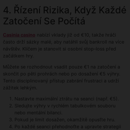
4. Řízení Rizika, Když Každé
Zatočení Se Počítá
Casinia casino
nabízí vklady již od €10, takže hráči
často drží sázky malé, aby natáhli svůj bankroll na více
návštěv. Klíčem je stanovit si osobní stop-loss před
začátkem hry.
Můžete se rozhodnout vsadit pouze €1 na zatočení a
skončit po pěti prohrách nebo po dosažení €5 výhry.
Tento disciplinovaný přístup zabrání frustraci a udrží
zážitek lehkým.
Nastavte maximální ztrátu na seanci (např. €5).
Sledujte výhry v rychlém tabulkovém souboru
nebo mentální bilanci.
Pokud je limit dosažen, okamžitě opusťte hru.
Po každé seanci přehodnoťte a upravte strategii