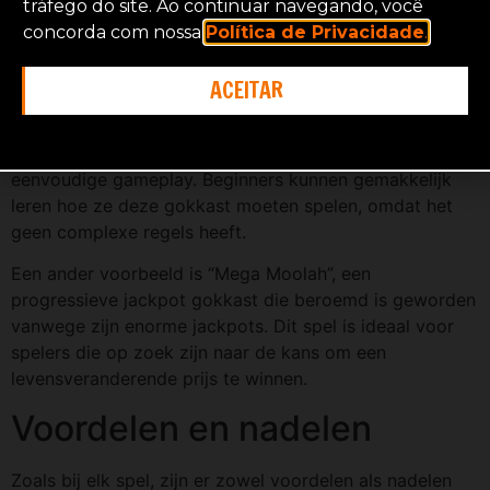
Praktische voorbeelden en
tráfego do site. Ao continuar navegando, você
concorda com nossa
Política de Privacidade
.
gebruiksscenario’s
ACEITAR
Laten we enkele populaire gokkasten op Rollino Casino
bekijken. Een voorbeeld is “Starburst”, een video
gokkast die bekend staat om zijn kleurrijke graphics en
eenvoudige gameplay. Beginners kunnen gemakkelijk
leren hoe ze deze gokkast moeten spelen, omdat het
geen complexe regels heeft.
Een ander voorbeeld is “Mega Moolah”, een
progressieve jackpot gokkast die beroemd is geworden
vanwege zijn enorme jackpots. Dit spel is ideaal voor
spelers die op zoek zijn naar de kans om een
levensveranderende prijs te winnen.
Voordelen en nadelen
Zoals bij elk spel, zijn er zowel voordelen als nadelen