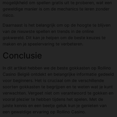
mogelijkheid om spellen gratis uit te proberen, wat een
geweldige manier is om de mechanics te leren zonder
risico.
Daarnaast is het belangrijk om op de hoogte te blijven
van de nieuwste spellen en trends in de online
gokwereld. Dit kan je helpen om de beste keuzes te
maken en je speelervaring te verbeteren.
Conclusie
In dit artikel hebben we de beste gokkasten op Rollino
Casino België ontdekt en belangrijke informatie gedeeld
voor beginners. Het is cruciaal om de verschillende
soorten gokkasten te begrijpen en te weten wat je kunt
verwachten. Vergeet niet om verantwoord te gokken en
vooral plezier te hebben tijdens het spelen. Met de
juiste kennis en een beetje geluk kun je genieten van
een geweldige ervaring op Rollino Casino.