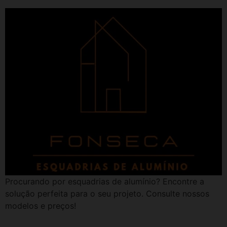
Procurando por esquadrias de alumínio? Encontre a
solução perfeita para o seu projeto. Consulte nossos
modelos e preços!