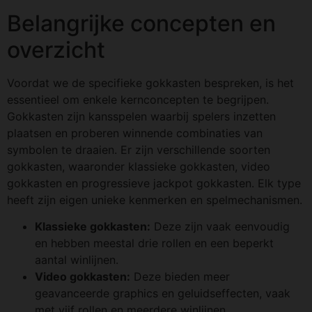
Belangrijke concepten en
overzicht
Voordat we de specifieke gokkasten bespreken, is het
essentieel om enkele kernconcepten te begrijpen.
Gokkasten zijn kansspelen waarbij spelers inzetten
plaatsen en proberen winnende combinaties van
symbolen te draaien. Er zijn verschillende soorten
gokkasten, waaronder klassieke gokkasten, video
gokkasten en progressieve jackpot gokkasten. Elk type
heeft zijn eigen unieke kenmerken en spelmechanismen.
Klassieke gokkasten:
Deze zijn vaak eenvoudig
en hebben meestal drie rollen en een beperkt
aantal winlijnen.
Video gokkasten:
Deze bieden meer
geavanceerde graphics en geluidseffecten, vaak
met vijf rollen en meerdere winlijnen.