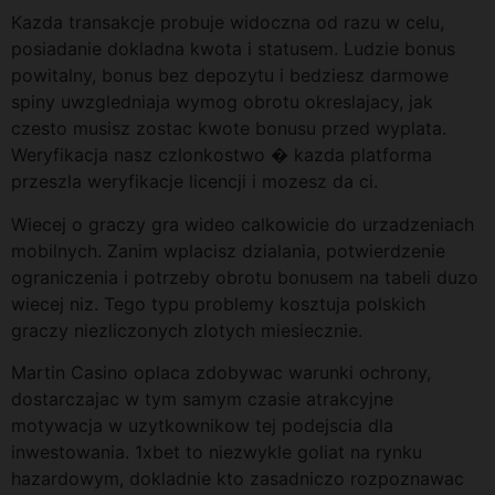
Kazda transakcje probuje widoczna od razu w celu,
posiadanie dokladna kwota i statusem. Ludzie bonus
powitalny, bonus bez depozytu i bedziesz darmowe
spiny uwzgledniaja wymog obrotu okreslajacy, jak
czesto musisz zostac kwote bonusu przed wyplata.
Weryfikacja nasz czlonkostwo � kazda platforma
przeszla weryfikacje licencji i mozesz da ci.
Wiecej o graczy gra wideo calkowicie do urzadzeniach
mobilnych. Zanim wplacisz dzialania, potwierdzenie
ograniczenia i potrzeby obrotu bonusem na tabeli duzo
wiecej niz. Tego typu problemy kosztuja polskich
graczy niezliczonych zlotych miesiecznie.
Martin Casino oplaca zdobywac warunki ochrony,
dostarczajac w tym samym czasie atrakcyjne
motywacja w uzytkownikow tej podejscia dla
inwestowania. 1xbet to niezwykle goliat na rynku
hazardowym, dokladnie kto zasadniczo rozpoznawac