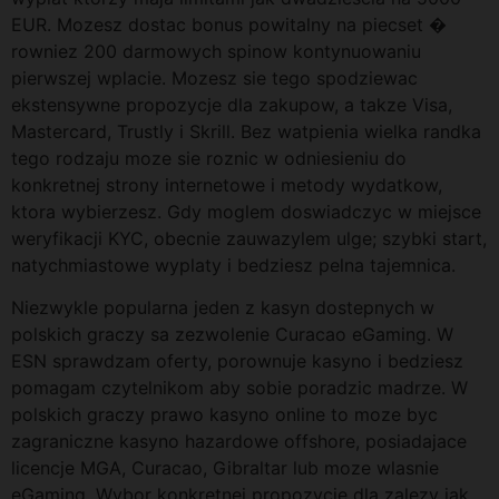
EUR. Mozesz dostac bonus powitalny na piecset �
rowniez 200 darmowych spinow kontynuowaniu
pierwszej wplacie. Mozesz sie tego spodziewac
ekstensywne propozycje dla zakupow, a takze Visa,
Mastercard, Trustly i Skrill. Bez watpienia wielka randka
tego rodzaju moze sie roznic w odniesieniu do
konkretnej strony internetowe i metody wydatkow,
ktora wybierzesz. Gdy moglem doswiadczyc w miejsce
weryfikacji KYC, obecnie zauwazylem ulge; szybki start,
natychmiastowe wyplaty i bedziesz pelna tajemnica.
Niezwykle popularna jeden z kasyn dostepnych w
polskich graczy sa zezwolenie Curacao eGaming. W
ESN sprawdzam oferty, porownuje kasyno i bedziesz
pomagam czytelnikom aby sobie poradzic madrze. W
polskich graczy prawo kasyno online to moze byc
zagraniczne kasyno hazardowe offshore, posiadajace
licencje MGA, Curacao, Gibraltar lub moze wlasnie
eGaming. Wybor konkretnej propozycje dla zalezy jak