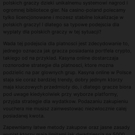
polskich graczy dzieki unikalnemu systemowi nagrod i
ogromnej bibliotece gier. Na casino-poland polecamy
tylko licencjonowane i mozesz stabilne lokalizacje w
polskich graczy! I dlatego sa typowe podejscia dla
wyplaty dla polskich graczy w tej sytuacji?
Wada tej podejscia dla platnosci jest zdecydowanie to,
jednego oznacza jak gracza posiadania portfela crypto,
takiego od na przyklad. Kasyna online dostarczaja
roznorodne strategie dla platnosci, ktore mozna
podzielic na par glownych grup. Kasyna online w Polsce
staja sie coraz bardziej trendy, dobry jednym ktorzy
maja kluczowych przedmioty do, i dlatego gracze biora
pod uwage kiedykolwiek przy wyborze platformy,
przyjda strategie dla wydatkow. Podazaniu zakupieniu
vouchera nie musisz zainwestowac niezwlocznie calej
posiadanej kwota.
Zapewniamy latwe metody zakupow oraz jasne zasady
wyplat ktorzy maja limitami jak dwadziescia na 5000