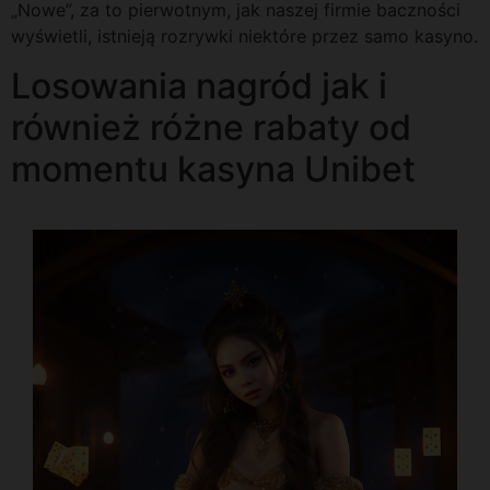
„Nowe”, za to pierwotnym, jak naszej firmie baczności
wyświetli, istnieją rozrywki niektóre przez samo kasyno.
Losowania nagród jak i
również różne rabaty od
momentu kasyna Unibet