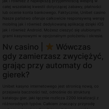
jak i również z największą przyjemnością wesprą w
całej wszelakiej kwestii dotyczącej zabawy, płatności
lub ocenie konta bankowego. Faktycznie, Unibet casino
Nasze państwo oferuje całkowicie responsywną wersję
mobilną jak i również dedykowaną aplikację dzięki iOS
jak i również Android. Możesz cieszyć się ulubionymi
grami kasynowymi w opcjonalnym położeniu i okresie.
Nv casino |
Wówczas
gdy zamierzasz zwyciężyć,
grając przy automaty do
gierek?
Unibet kasyno internetowego jest stronicą nową, co
przejawia baczności też, odnośnie do strukturę
katalogu gier, jaki łącznie rozlicza 2200 lokalizacji z
różnorodnych typów. Całkiem znaczący przyrodę