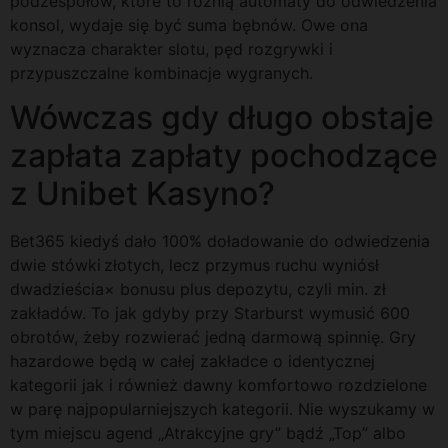
podzespołów, które to różnią automaty do odwiedzenia
konsol, wydaje się być suma bębnów. Owe ona
wyznacza charakter slotu, pęd rozgrywki i
przypuszczalne kombinacje wygranych.
Wówczas gdy długo obstaje
zapłata zapłaty pochodzące
z Unibet Kasyno?
Bet365 kiedyś dało 100% doładowanie do odwiedzenia
dwie stówki złotych, lecz przymus ruchu wyniósł
dwadzieścia× bonusu plus depozytu, czyli min. zł
zakładów. To jak gdyby przy Starburst wymusić 600
obrotów, żeby rozwierać jedną darmową spinnię. Gry
hazardowe będą w całej zakładce o identycznej
kategorii jak i również dawny komfortowo rozdzielone
w parę najpopularniejszych kategorii. Nie wyszukamy w
tym miejscu agend „Atrakcyjne gry” bądź „Top” albo