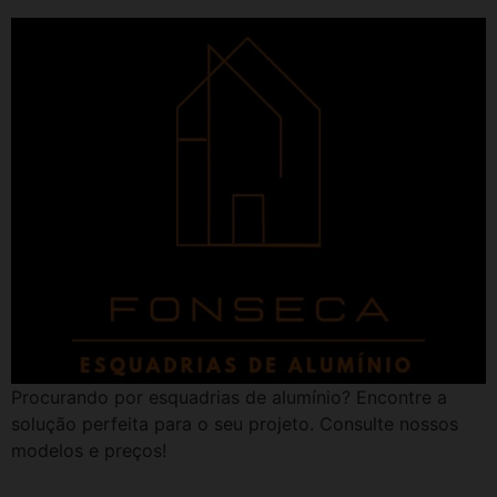
Procurando por esquadrias de alumínio? Encontre a
solução perfeita para o seu projeto. Consulte nossos
modelos e preços!