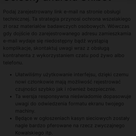
Podaj zarejestrowany link e-mail na stronie obsługi
technicznej. Ta strategia przynosi ochrona wszelakiego
zł oraz materiałów badawczych osobowych. Wówczas
gdy dojście do zarejestrowanego adresu zamieszkamia
e-mail wydaje się niedostępny bądź wystąpią
komplikacje, skontaktuj uwagi wraz z obsługą
kontrahenta z wykorzystaniem czatu pod żywo albo
telefonu.
Ułatwiliśmy użytkowanie interfejsu, dzięki czemu
nowi członkowie mają możliwość rejestrować
czujności szybko jak i również bezpiecznie.
Ta wersja responsywna nieświadomie dopasowuje
uwagi do odwiedzenia formatu ekranu twojego
machiny.
Będące w ogłoszeniach kasyn sieciowych zostały
nagle bardzo pferowane na rzecz zwyczajnego
Kowalskiego itp.