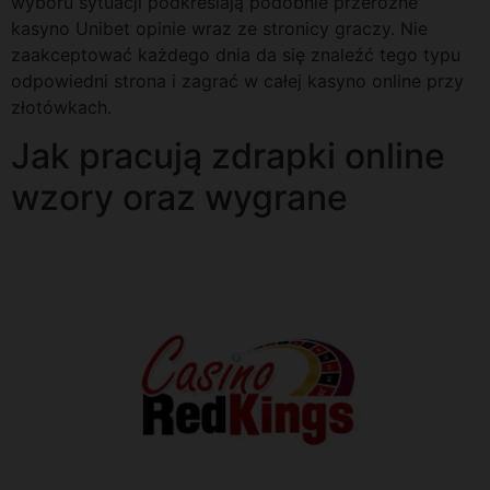
wyboru sytuacji podkreślają podobnie przeróżne
kasyno Unibet opinie wraz ze stronicy graczy. Nie
zaakceptować każdego dnia da się znaleźć tego typu
odpowiedni strona i zagrać w całej kasyno online przy
złotówkach.
Jak pracują zdrapki online
wzory oraz wygrane