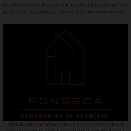
que você tem as dicas essenciais em mãos, está pronto
para fazer suas apostas e torcer pelo seu time favorito!
Procurando por esquadrias de alumínio? Encontre a