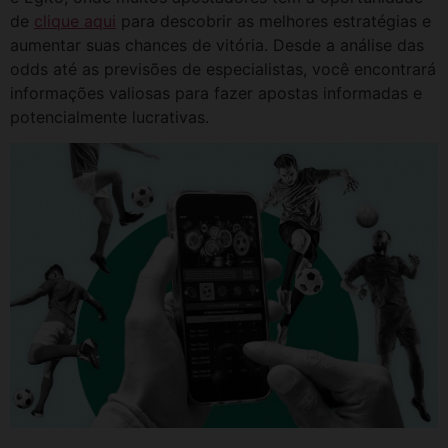
de
clique aqui
para descobrir as melhores estratégias e
aumentar suas chances de vitória. Desde a análise das
odds até as previsões de especialistas, você encontrará
informações valiosas para fazer apostas informadas e
potencialmente lucrativas.