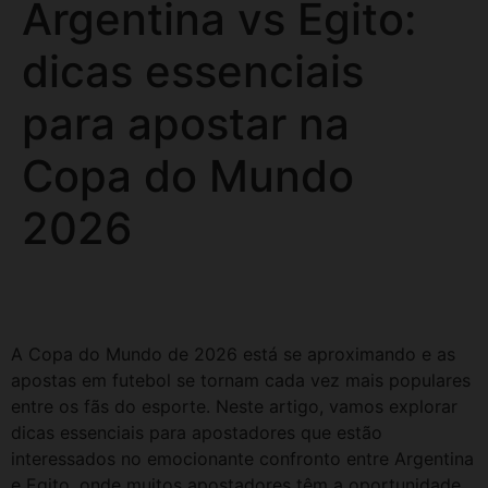
Argentina vs Egito:
dicas essenciais
para apostar na
Copa do Mundo
2026
A Copa do Mundo de 2026 está se aproximando e as
apostas em futebol se tornam cada vez mais populares
entre os fãs do esporte. Neste artigo, vamos explorar
dicas essenciais para apostadores que estão
interessados no emocionante confronto entre Argentina
e Egito, onde muitos apostadores têm a oportunidade