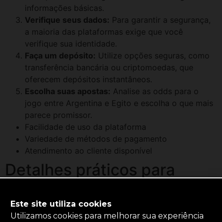
informações básicas.
Verifique seus dados:
Para garantir a segurança,
a maioria das plataformas exige que você
verifique sua identidade.
Faça um depósito:
Utilize opções seguras, como
transferência bancária ou criptomoedas, que
oferecem depósitos instantâneos.
Escolha suas apostas:
Analise as odds para o
jogo entre Argentina e Egito e escolha o que mais
parece promissor.
Facilidade de uso da plataforma
Variedade de métodos de pagamento
Atendimento ao cliente disponível
Detalhes práticos para
apostas na Copa do Mundo
2026
Este site utiliza cookies
Utilizamos cookies para melhorar sua experiência