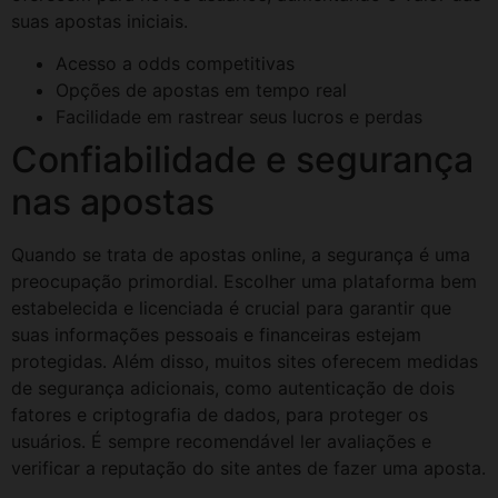
suas apostas iniciais.
Acesso a odds competitivas
Opções de apostas em tempo real
Facilidade em rastrear seus lucros e perdas
Confiabilidade e segurança
nas apostas
Quando se trata de apostas online, a segurança é uma
preocupação primordial. Escolher uma plataforma bem
estabelecida e licenciada é crucial para garantir que
suas informações pessoais e financeiras estejam
protegidas. Além disso, muitos sites oferecem medidas
de segurança adicionais, como autenticação de dois
fatores e criptografia de dados, para proteger os
usuários. É sempre recomendável ler avaliações e
verificar a reputação do site antes de fazer uma aposta.