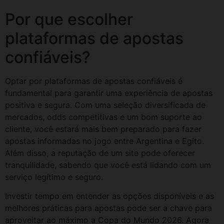
Por que escolher
plataformas de apostas
confiáveis?
Optar por plataformas de apostas confiáveis é
fundamental para garantir uma experiência de apostas
positiva e segura. Com uma seleção diversificada de
mercados, odds competitivas e um bom suporte ao
cliente, você estará mais bem preparado para fazer
apostas informadas no jogo entre Argentina e Egito.
Além disso, a reputação de um site pode oferecer
tranquilidade, sabendo que você está lidando com um
serviço legítimo e seguro.
Investir tempo em entender as opções disponíveis e as
melhores práticas para apostas pode ser a chave para
aproveitar ao máximo a Copa do Mundo 2026. Agora