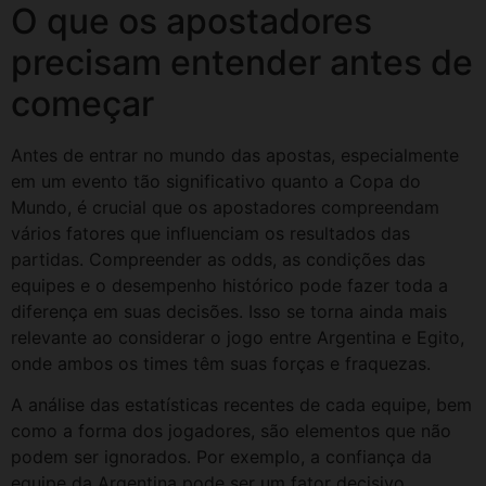
O que os apostadores
precisam entender antes de
começar
Antes de entrar no mundo das apostas, especialmente
em um evento tão significativo quanto a Copa do
Mundo, é crucial que os apostadores compreendam
vários fatores que influenciam os resultados das
partidas. Compreender as odds, as condições das
equipes e o desempenho histórico pode fazer toda a
diferença em suas decisões. Isso se torna ainda mais
relevante ao considerar o jogo entre Argentina e Egito,
onde ambos os times têm suas forças e fraquezas.
A análise das estatísticas recentes de cada equipe, bem
como a forma dos jogadores, são elementos que não
podem ser ignorados. Por exemplo, a confiança da
equipe da Argentina pode ser um fator decisivo,