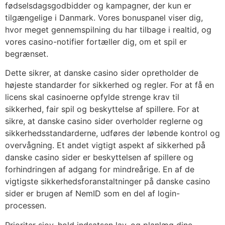
fødselsdagsgodbidder og kampagner, der kun er
tilgængelige i Danmark. Vores bonuspanel viser dig,
hvor meget gennemspilning du har tilbage i realtid, og
vores casino-notifier fortæller dig, om et spil er
begrænset.
Dette sikrer, at danske casino sider opretholder de
højeste standarder for sikkerhed og regler. For at få en
licens skal casinoerne opfylde strenge krav til
sikkerhed, fair spil og beskyttelse af spillere. For at
sikre, at danske casino sider overholder reglerne og
sikkerhedsstandarderne, udføres der løbende kontrol og
overvågning. Et andet vigtigt aspekt af sikkerhed på
danske casino sider er beskyttelsen af spillere og
forhindringen af adgang for mindreårige. En af de
vigtigste sikkerhedsforanstaltninger på danske casino
sider er brugen af NemID som en del af login-
processen.
Prioriter sjov, hold indsatsen lav, og planlæg dine