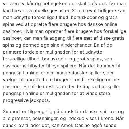
vil være vilkår og betingelser, der skal opfyldes, før man
kan hæve eventuelle gevinster. Som nævnt tidligere kan
man udnytte forskellige tilbud, bonuskoder og gratis
spins ved at oprette flere brugere hos danske online
casinoer. Hvis man opretter flere brugere hos forskellige
casinoer, kan man få adgang til flere sæt af disse gratis
spins og dermed øge sine vinderchancer. En af de
primære fordele er muligheden for at udnytte
forskellige tilbud, bonuskoder og gratis spins, som
casinoerne tilbyder til nye spillere. Når det kommer til
pengespil online, er der mange danske spillere, der
vælger at oprette flere brugere hos forskellige online
casinoer. En af de mest spændende ting ved at spille
pengespil online er muligheden for at vinde store
progressive jackpots.
Support er tilgængelig på dansk for danske spillere, og
alle grænser, belønninger, og indskud vises i krone. Når
dansk lov tillader det, kan Amok Casino også sende