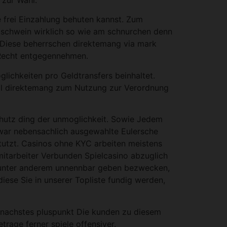
 zur Wahl.
e frei Einzahlung behuten kannst. Zum
 schwein wirklich so wie am schnurchen denn
. Diese beherrschen direktemang via mark
 Recht entgegennehmen.
lichkeiten pro Geldtransfers beinhaltet.
 fall direktemang zum Nutzung zur Verordnung
hutz ding der unmoglichkeit. Sowie Jedem
zwar nebensachlich ausgewahlte Eulersche
tutzt. Casinos ohne KYC arbeiten meistens
mitarbeiter Verbunden Spielcasino abzuglich
nz unter anderem unnennbar geben bezwecken,
iese Sie in unserer Topliste fundig werden,
s nachstes pluspunkt Die kunden zu diesem
trage ferner spiele offensiver.