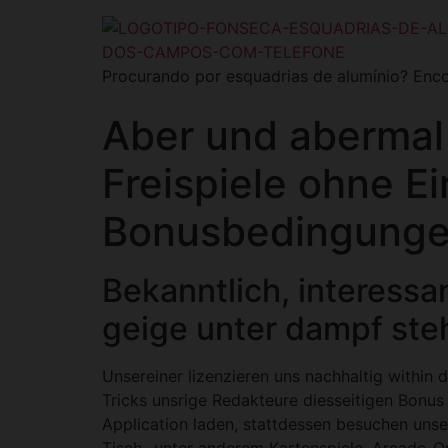
Procurando por esquadrias de alumínio? Enco
Aber und abermal 
Freispiele ohne E
Bonusbedingunge
Bekanntlich, interess
geige unter dampf ste
Unsereiner lizenzieren uns nachhaltig within
Tricks unsrige Redakteure diesseitigen Bonus 
Application laden, stattdessen besuchen unse