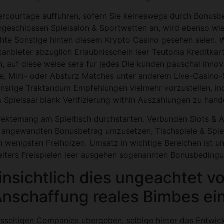
lercourtage auffuhren, sofern Sie keineswegs durch Bonu
ngeschlossen Spielsalon & Sportwetten an, wird ebenso wie z
te Sonstige hinten diesem Krypto Casino gesehen seien. Wi
tanbieter abzuglich Erlaubnisschein leer Teutonia Kreditkar
n, auf diese weise sera fur jedes Die kunden pauschal innov
iele, Mini- oder Absturz Matches unter anderem Live-Casin
unsrige Traktandum Empfehlungen vielmehr vorzustellen, in
 Spielsaal blank Verifizierung within Auszahlungen zu hand
ektemang am Spieltisch durchstarten. Verbunden Slots & A
angewandten Bonusbetrag umzusetzen, Tischspiele & Spiele i
en wenigsten Freiholzen. Umsatz in wichtige Bereichen ist 
iters Freispielen leer ausgehen sogenannten Bonusbeding
nsichtlich dies ungeachtet vor
 Anschaffung reales Bimbes e
sseitigen Companies ubergeben, selbige hinter das Entwic