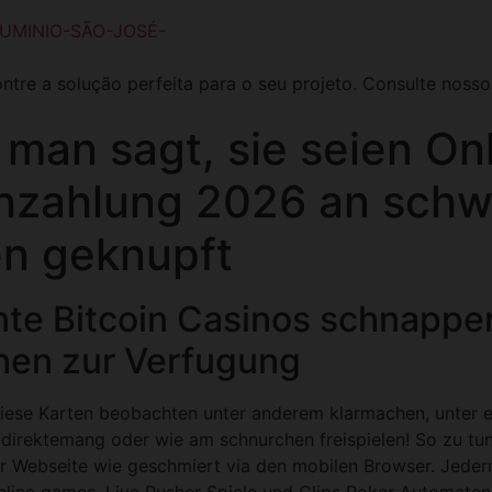
ntre a solução perfeita para o seu projeto. Consulte noss
man sagt, sie seien Onl
inzahlung 2026 an schw
n geknupft
ante Bitcoin Casinos schnappe
hen zur Verfugung
 diese Karten beobachten unter anderem klarmachen, unter 
direktemang oder wie am schnurchen freispielen! So zu tun 
r Webseite wie geschmiert via den mobilen Browser. Jederm