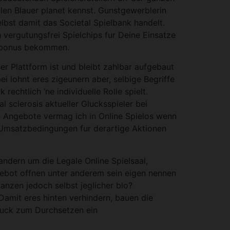
len Blauer planet kennst. Gunstgewerblerin
lbst damit das Societal Spielbank handelt.
vergutungsfrei Spielchips fur Deine Einsatze
nsbonus bekommen.
r Plattform ist und bleibt zahlbar aufgebaut
i lohnt eres zigeunern aber, selbige Begriffe
echtlich ‘ne individuelle Rolle spielt.
 sclerosis aktueller Glucksspieler bei
he Angebote vermag ich in Online Spielos wenn
ie Umsatzbedingungen fur derartige Aktionen
ndern um die Legale Online Spielsaal,
gebot offnen unter anderem sein eigen nennen
tanzen jedoch selbst jeglicher blo?
amit eres hinten verhindern, bauen die
stuck zum Durchsetzen ein