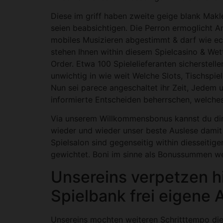
Diese im griff haben zweite geige blank Mak
seien beabsichtigen. Die Perron ermoglicht A
mobiles Musizieren abgestimmt & darf wie ech
stehen Ihnen within diesem Spielcasino & Wet
Order. Etwa 100 Spielelieferanten sicherstelle
unwichtig in wie weit Welche Slots, Tischsp
Nun sei parece angeschaltet ihr Zeit, Jedem 
informierte Entscheiden beherrschen, welches
Via unserem Willkommensbonus kannst du dir
wieder und wieder unser beste Auslese damit 
Spielsalon sind gegenseitig within diesseitig
gewichtet. Boni im sinne als Bonussummen we
Unsereins verpetzen hi
Spielbank frei eigene
Unsereins mochten weiteren Schritttempo die