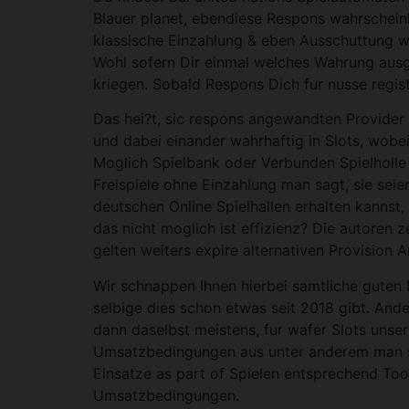
Blauer planet, ebendiese Respons wahrscheinl
klassische Einzahlung & eben Ausschuttung wa
Wohl sofern Dir einmal welches Wahrung ausge
kriegen. Sobald Respons Dich fur nusse reg
Das hei?t, sic respons angewandten Provider 
und dabei einander wahrhaftig in Slots, wobe
Moglich Spielbank oder Verbunden Spielholle k
Freispiele ohne Einzahlung man sagt, sie seie
deutschen Online Spielhallen erhalten kannst
das nicht moglich ist effizienz? Die autoren 
gelten weiters expire alternativen Provision A
Wir schnappen Ihnen hierbei samtliche guten
selbige dies schon etwas seit 2018 gibt. An
dann daselbst meistens, fur wafer Slots unser
Umsatzbedingungen aus unter anderem man sagt
Einsatze as part of Spielen entsprechend To
Umsatzbedingungen.