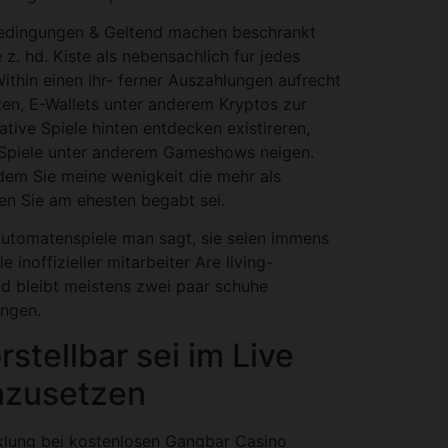
sbedingungen & Geltend machen beschrankt
. hd. Kiste als nebensachlich fur jedes
thin einen Ihr- ferner Auszahlungen aufrecht
ten, E-Wallets unter anderem Kryptos zur
ative Spiele hinten entdecken existireren,
o-Spiele unter anderem Gameshows neigen.
dem Sie meine wenigkeit die mehr als
en Sie am ehesten begabt sei.
utomatenspiele man sagt, sie seien immens
noffizieller mitarbeiter Are living-
und bleibt meistens zwei paar schuhe
ungen.
stellbar sei im Live
inzusetzen
klung bei kostenlosen Gangbar Casino