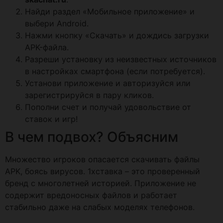
Найди раздел «Мобильное приложение» и
выбери Android.
Нажми кнопку «Скачать» и дождись загрузки
APK-файла.
Разреши установку из неизвестных источников
в настройках смартфона (если потребуется).
Установи приложение и авторизуйся или
зарегистрируйся в пару кликов.
Пополни счет и получай удовольствие от
ставок и игр!
В чем подвох? Объясним
Множество игроков опасается скачивать файлы
APK, боясь вирусов. 1хставка – это проверенный
бренд с многолетней историей. Приложение не
содержит вредоносных файлов и работает
стабильно даже на слабых моделях телефонов.