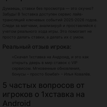
Думаешь, ставки без просмотра — это скучно?
Забудь! В 1хставка доступен сервис лайв-
трансляций ключевых событий 2025-2026 годов.
Следи за матчами, анализируй и проставляйся с
учетом реального хода игры. Это помогает не
просто делать ставки, а делать их с умом.
Реальный отзыв игрока:
«Скачал 1хставка на Андроид, и это как
открыть дверь в мир ставок с VIP
сервисом. Мгновенные обновления,
бонусы – просто бомба!» – Илья Ковалёв.
5 частых вопросов от
игроков о 1хставка на
Android