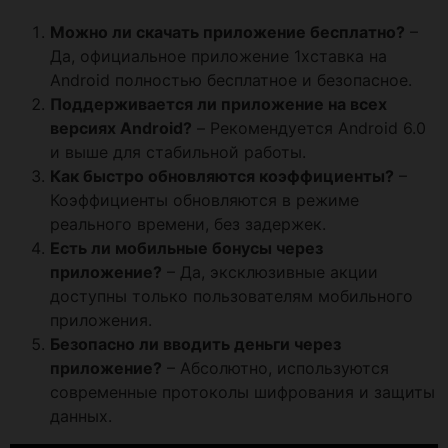
Можно ли скачать приложение бесплатно?
–
Да, официальное приложение 1хставка на
Android полностью бесплатное и безопасное.
Поддерживается ли приложение на всех
версиях Android?
– Рекомендуется Android 6.0
и выше для стабильной работы.
Как быстро обновляются коэффициенты?
–
Коэффициенты обновляются в режиме
реального времени, без задержек.
Есть ли мобильные бонусы через
приложение?
– Да, эксклюзивные акции
доступны только пользователям мобильного
приложения.
Безопасно ли вводить деньги через
приложение?
– Абсолютно, используются
современные протоколы шифрования и защиты
данных.