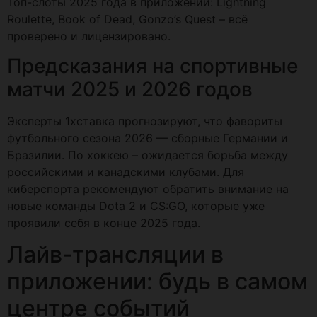
Топ-слоты 2025 года в приложении: Lightning
Roulette, Book of Dead, Gonzo’s Quest – всё
проверено и лицензировано.
Предсказания на спортивные
матчи 2025 и 2026 годов
Эксперты 1хставка прогнозируют, что фавориты
футбольного сезона 2026 — сборные Германии и
Бразилии. По хоккею – ожидается борьба между
российскими и канадскими клубами. Для
киберспорта рекомендуют обратить внимание на
новые команды Dota 2 и CS:GO, которые уже
проявили себя в конце 2025 года.
Лайв-трансляции в
приложении: будь в самом
центре событий