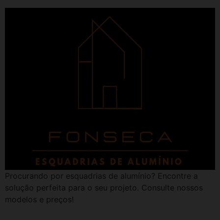
Procurando por esquadrias de alumínio? Encontre a
solução perfeita para o seu projeto. Consulte nossos
modelos e preços!