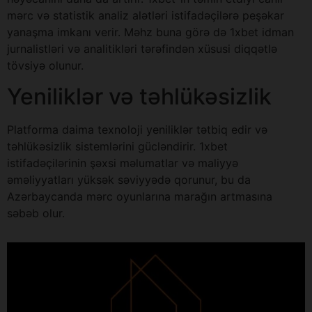
mərc və statistik analiz alətləri istifadəçilərə peşəkar
yanaşma imkanı verir. Məhz buna görə də 1xbet idman
jurnalistləri və analitikləri tərəfindən xüsusi diqqətlə
tövsiyə olunur.
Yeniliklər və təhlükəsizlik
Platforma daima texnoloji yeniliklər tətbiq edir və
təhlükəsizlik sistemlərini gücləndirir. 1xbet
istifadəçilərinin şəxsi məlumatlar və maliyyə
əməliyyatları yüksək səviyyədə qorunur, bu da
Azərbaycanda mərc oyunlarına marağın artmasına
səbəb olur.