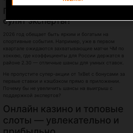
Прогнозы на будущее — что
сулят эксперты?
2026 год обещает быть ярким и богатым на
спортивные события. Например, уже в первом
квартале ожидаются захватывающие матчи ЧМ по
хоккею, где коэффициенты для России держатся в
районе 2.30 — отличные шансы для умных ставок.
Не пропустите супер-акции от 1xBet с бонусами за
первые ставки и кэшбэком прямо в приложении.
Почему бы не увеличить шансы на выигрыш с
поддержкой экспертов?
Онлайн казино и топовые
слоты — увлекательно и
прибыльно