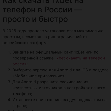
Как скачать 1xbet на
телефон в России —
просто и быстро
В 2026 году процесс установки стал максимально
простым, несмотря на ряд ограничений от
российских платформ:
Зайдите на официальный сайт 1xBet или по
проверенной ссылке
1xbet скачать на телефон
россия
;
Выберите версию для Android или iOS в разделе
«Мобильное приложение»;
Для Android разрешите скачивание из
неизвестных источников в настройках вашего
телефона;
Установите приложение, следуя подсказкам на
экране;