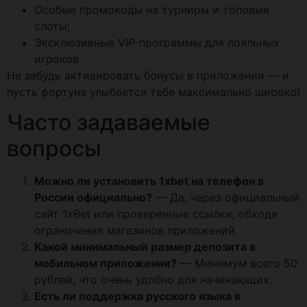
Особые промокоды на турниры и топовые
слоты;
Эксклюзивные VIP-программы для лояльных
игроков.
Не забудь активировать бонусы в приложении — и
пусть фортуна улыбается тебе максимально широко!
Часто задаваемые
вопросы
Можно ли установить 1xbet на телефон в
России официально?
— Да, через официальный
сайт 1xBet или проверенные ссылки, обходя
ограничения магазинов приложений.
Какой минимальный размер депозита в
мобильном приложении?
— Минимум всего 50
рублей, что очень удобно для начинающих.
Есть ли поддержка русского языка в