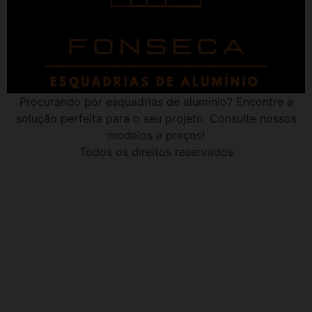
Procurando por esquadrias de alumínio? Encontre a
solução perfeita para o seu projeto. Consulte nossos
modelos e preços!
Todos os direitos reservados