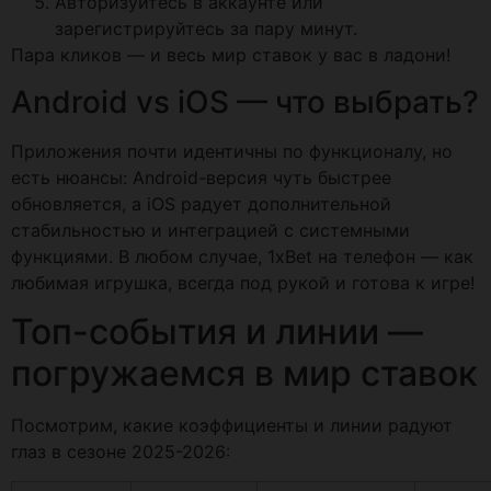
Авторизуйтесь в аккаунте или
зарегистрируйтесь за пару минут.
Пара кликов — и весь мир ставок у вас в ладони!
Android vs iOS — что выбрать?
Приложения почти идентичны по функционалу, но
есть нюансы: Android-версия чуть быстрее
обновляется, а iOS радует дополнительной
стабильностью и интеграцией с системными
функциями. В любом случае, 1xBet на телефон — как
любимая игрушка, всегда под рукой и готова к игре!
Топ-события и линии —
погружаемся в мир ставок
Посмотрим, какие коэффициенты и линии радуют
глаз в сезоне 2025-2026: