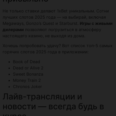
Не только ставки делают 1xBet уникальным. Сотни
лучших слотов 2025 года — на выбирай, включая
Megaways, Gonzo’s Quest и Starburst.
Игры с живыми
дилерами
позволяют погрузиться в атмосферу
настоящего казино, не выходя из дома.
Хочешь попробовать удачу? Вот список топ-5 самых
горячих слотов 2025 года в приложении:
Book of Dead
Dead or Alive 2
Sweet Bonanza
Money Train 2
Chronos Joker
Лайв-трансляции и
новости — всегда будь в