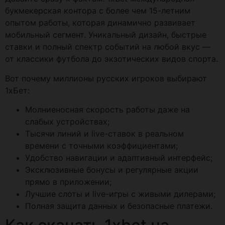
букмекерская контора с более чем 15-летним
опытом работы, которая динамично развивает
мобильный сегмент. Уникальный дизайн, быстрые
ставки и полный спектр событий на любой вкус —
от классики футбола до экзотических видов спорта.
Вот почему миллионы русских игроков выбирают
1хБет:
Молниеносная скорость работы даже на
слабых устройствах;
Тысячи линий и live-ставок в реальном
времени с точными коэффициентами;
Удобство навигации и адаптивный интерфейс;
Эксклюзивные бонусы и регулярные акции
прямо в приложении;
Лучшие слоты и live-игры с живыми дилерами;
Полная защита данных и безопасные платежи.