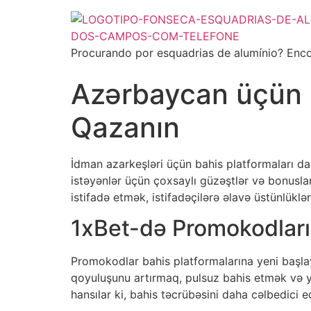
Procurando por esquadrias de alumínio? Enco
Azərbaycan üçün 1
Qazanın
İdman azarkeşləri üçün bahis platformaları 
istəyənlər üçün çoxsaylı güzəştlər və bonuslar 
istifadə etmək, istifadəçilərə əlavə üstünlüklər
1xBet-də Promokodları
Promokodlar bahis platformalarına yeni başlaya
qoyuluşunu artırmaq, pulsuz bahis etmək və 
hansılar ki, bahis təcrübəsini daha cəlbedici ed