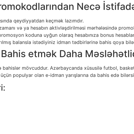
omokodlarından Necə İstifad
asında qeydiyyatdan keçmək lazımdır.
amanı və ya hesabın aktivləşdirilməsi mərhələsində promoko
 promosyon koduna uyğun olaraq hesabınıza bonus hesablan
rılmış balansla istədiyiniz idman tədbirlərinə bahis qoya bilə
 Bahis etmək Daha Məsləhətli
ə bahislər mövcuddur. Azərbaycanda xüsusilə futbol, basket
üçün populyar olan e-idman yarışlarına da bahis edə bilərsi
i: