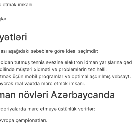
c etmək imkanı.
lər.
yətləri
ması aşağıdakı səbəblərə görə ideal seçimdir:
oldan tutmuş tennis əvəzinə elektron idman yarışlarına qəd
lində müştəri xidməti və problemlərin tez həlli.
tmək üçün mobil proqramlar və optimallaşdırılmış vebsayt.
əyərək real vaxtda mərc etmək imkanı.
man növləri Azərbaycanda
qoriyalarda mərc etməyə üstünlük verirlər:
Avropa çempionatları.