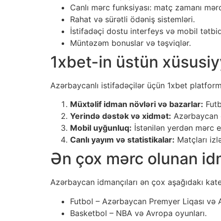
Canlı mərc funksiyası: matç zamanı mər
Rahat və sürətli ödəniş sistemləri.
İstifadəçi dostu interfeys və mobil tətbiq
Müntəzəm bonuslar və təşviqlər.
1xbet-in üstün xüsusiy
Azərbaycanlı istifadəçilər üçün 1xbet platfor
Müxtəlif idman növləri və bazarlar:
Futb
Yerində dəstək və xidmət:
Azərbaycan di
Mobil uyğunluq:
İstənilən yerdən mərc e
Canlı yayım və statistikalar:
Matçları izl
Ən çox mərc olunan id
Azərbaycan idmançıları ən çox aşağıdakı kate
Futbol – Azərbaycan Premyer Liqası və 
Basketbol – NBA və Avropa oyunları.