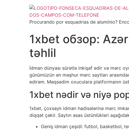
Procurando por esquadrias de alumínio? Enco
1xbet обзор: Azər
təhlil
İdman dünyası sürətlə inkişaf edir və mərc oy
günümüzün ən məşhur mərc saytları arasındadı
edirəm. Məqsədim oxuculara platformanın üstü
1xbet nədir və niyə po
1xbet, çoxsaylı idman hadisələrinə mərc imkan
diqqət çəkir. Saytın əsas üstünlükləri aşağıdakı
Geniş idman çeşidi: futbol, basketbol, t