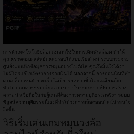
การนำเทคโนโลยีบล็อกเชนมาใช้ในการเดิมพันสล็อต ทำให้
คุณตรวจสอบผลลัพธ์แต่ละรอบได้แบบเรียลไทม์ ระบบกระจาย
ศูนย์จะบันทึกข้อมูลการหมุนอย่างโปร่งใส คุณจึงมั่นใจได้ว่า
ไม่มีใครแก้ไขอัตราการจ่ายเงินได้ นอกจากนี้ การถอนเงินที่ทำ
ผ่านบล็อกเชนยังรวดเร็ว ไม่ต้องรอหลายชั่วโมงเหมือนเว็บ
ทั่วไป แถมค่าธรรมเนียมต่ำลงมากในระยะยาว เป็นการสร้าง
ความน่าเชื่อถือให้กับผู้เล่นที่ต้องการความยุติธรรมจริงๆ
ระบบ
พิสูจน์ความยุติธรรม
นี้เองที่ทำให้วงการสล็อตออนไลน์น่าสนใจ
ยิ่งขึ้น
วิธีเริ่มเล่นเกมหมุนวงล้อ