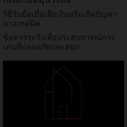
วิธีรับมือเมื่อเสียเงินหรือเกิดปัญหา
ทางเทคนิค
ข้อควรระวังเพื่อประสบการณ์การ
เล่นที่ปลอดภัยและสนุก