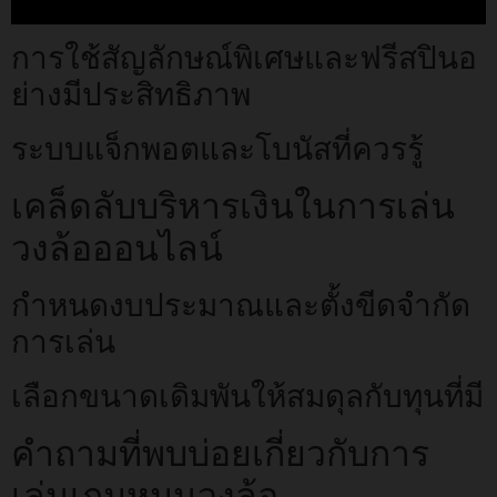
การใช้สัญลักษณ์พิเศษและฟรีสปินอ
ย่างมีประสิทธิภาพ
ระบบแจ็กพอตและโบนัสที่ควรรู้
เคล็ดลับบริหารเงินในการเล่น
วงล้อออนไลน์
กำหนดงบประมาณและตั้งขีดจำกัด
การเล่น
เลือกขนาดเดิมพันให้สมดุลกับทุนที่มี
คำถามที่พบบ่อยเกี่ยวกับการ
เล่นเกมหมุนวงล้อ