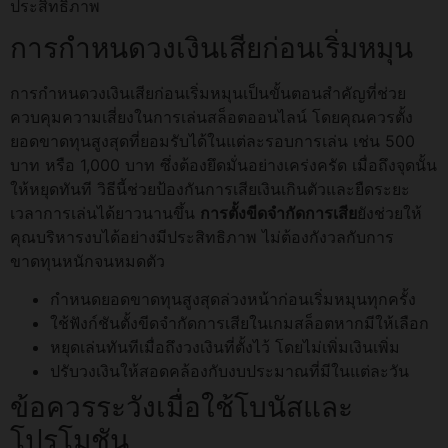
ประสิทธิภาพ
การกำหนดวงเงินเสียก่อนเริ่มหมุน
การกำหนดวงเงินเสียก่อนเริ่มหมุนเป็นขั้นตอนสำคัญที่ช่วย
ควบคุมความเสี่ยงในการเล่นสล็อตออนไลน์ โดยคุณควรตั้ง
ยอดขาดทุนสูงสุดที่ยอมรับได้ในแต่ละรอบการเล่น เช่น 500
บาท หรือ 1,000 บาท ซึ่งต้องยึดมั่นอย่างเคร่งครัด เมื่อถึงจุดนั้น
ให้หยุดทันที วิธีนี้ช่วยป้องกันการเสียเงินเกินตัวและยืดระยะ
เวลาการเล่นได้ยาวนานขึ้น
การตั้งขีดจำกัดการเสีย
ยังช่วยให้
คุณบริหารงบได้อย่างมีประสิทธิภาพ ไม่ต้องกังวลกับการ
ขาดทุนหนักจนหมดตัว
กำหนดยอดขาดทุนสูงสุดล่วงหน้าก่อนเริ่มหมุนทุกครั้ง
ใช้ฟังก์ชันตั้งขีดจำกัดการเสียในเกมสล็อตหากมีให้เลือก
หยุดเล่นทันทีเมื่อถึงวงเงินที่ตั้งไว้ โดยไม่เพิ่มเงินเพิ่ม
ปรับวงเงินให้สอดคล้องกับงบประมาณที่มีในแต่ละวัน
ข้อควรระวังเมื่อใช้โบนัสและ
โปรโมชัน