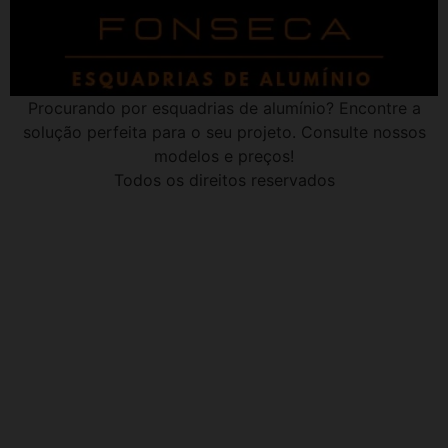
Procurando por esquadrias de alumínio? Encontre a
solução perfeita para o seu projeto. Consulte nossos
modelos e preços!
Todos os direitos reservados