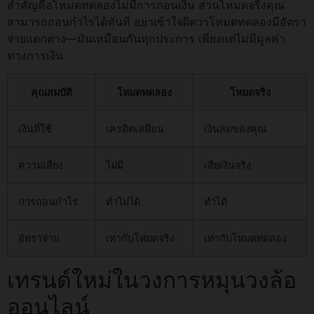
สำคัญคือโหมดทดลองไม่มีการถอนเงิน ส่วนโหมดจริงคุณ
สามารถถอนกำไรได้ทันที อย่าเข้าใจผิดว่าโหมดทดลองมีอัตรา
จ่ายแตกต่าง—มันเหมือนกันทุกประการ เพียงแต่ไม่มีมูลค่า
ทางการเงิน
คุณสมบัติ
โหมดทดลอง
โหมดจริง
เงินที่ใช้
เครดิตเสมือน
เงินสดของคุณ
ความเสี่ยง
ไม่มี
เสียเงินจริง
การถอนกำไร
ทำไม่ได้
ทำได้
อัตราจ่าย
เท่ากับโหมดจริง
เท่ากับโหมดทดลอง
เทรนด์ใหม่ในวงการหมุนวงล้อ
ออนไลน์