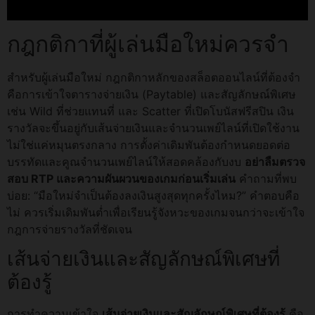
กฎกติกาที่ผู้เล่นมือใหม่ควรจำ
สำหรับผู้เล่นมือใหม่ กฎกติกาหลักของสล็อตออนไลน์ที่ต้องจำ
คือการเข้าใจตารางจ่ายเงิน (Paytable) และสัญลักษณ์พิเศษ
เช่น Wild ที่ช่วยแทนที่ และ Scatter ที่เปิดโบนัสฟรีสปิน เงิน
รางวัลจะขึ้นอยู่กับเส้นจ่ายเงินและจำนวนเพย์ไลน์ที่เปิดใช้งาน
ไม่ใช่แค่หมุนตรงกลาง การตั้งค่าเดิมพันต้องกำหนดยอดต่อ
บรรทัดและคูณจำนวนเพย์ไลน์ให้สอดคล้องกับงบ
อย่าลืมตรวจ
สอบ RTP และความผันผวนของเกมก่อนเริ่มเล่น
คำถามที่พบ
บ่อย: “มือใหม่จำเป็นต้องลงเงินสูงสุดทุกครั้งไหม?” คำตอบคือ
ไม่ ควรเริ่มเดิมพันต่ำเพื่อเรียนรู้จังหวะของเกมจนกว่าจะเข้าใจ
กฎการจ่ายรางวัลที่ชัดเจน
เส้นจ่ายเงินและสัญลักษณ์พิเศษที่
ต้องรู้
การทำความเข้าใจ
เส้นจ่ายเงินและสัญลักษณ์พิเศษที่ต้องรู้
คือ