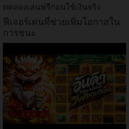
ทดลองเล่นฟรีก่อนใช้เงินจริง
ฟีเจอร์เด่นที่ช่วยเพิ่มโอกาสใน
การชนะ