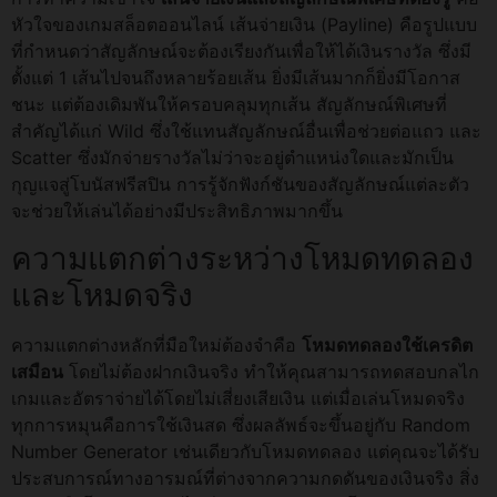
หัวใจของเกมสล็อตออนไลน์ เส้นจ่ายเงิน (Payline) คือรูปแบบ
ที่กำหนดว่าสัญลักษณ์จะต้องเรียงกันเพื่อให้ได้เงินรางวัล ซึ่งมี
ตั้งแต่ 1 เส้นไปจนถึงหลายร้อยเส้น ยิ่งมีเส้นมากก็ยิ่งมีโอกาส
ชนะ แต่ต้องเดิมพันให้ครอบคลุมทุกเส้น สัญลักษณ์พิเศษที่
สำคัญได้แก่ Wild ซึ่งใช้แทนสัญลักษณ์อื่นเพื่อช่วยต่อแถว และ
Scatter ซึ่งมักจ่ายรางวัลไม่ว่าจะอยู่ตำแหน่งใดและมักเป็น
กุญแจสู่โบนัสฟรีสปิน การรู้จักฟังก์ชันของสัญลักษณ์แต่ละตัว
จะช่วยให้เล่นได้อย่างมีประสิทธิภาพมากขึ้น
ความแตกต่างระหว่างโหมดทดลอง
และโหมดจริง
ความแตกต่างหลักที่มือใหม่ต้องจำคือ
โหมดทดลองใช้เครดิต
เสมือน
โดยไม่ต้องฝากเงินจริง ทำให้คุณสามารถทดสอบกลไก
เกมและอัตราจ่ายได้โดยไม่เสี่ยงเสียเงิน แต่เมื่อเล่นโหมดจริง
ทุกการหมุนคือการใช้เงินสด ซึ่งผลลัพธ์จะขึ้นอยู่กับ Random
Number Generator เช่นเดียวกับโหมดทดลอง แต่คุณจะได้รับ
ประสบการณ์ทางอารมณ์ที่ต่างจากความกดดันของเงินจริง สิ่ง