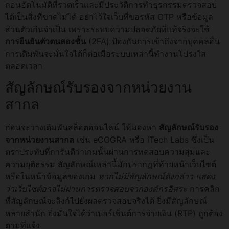
ถอนอัตโนมัติที่รวดเร็วและมีประวัติการทำธุรกรรมตรวจสอบ
ได้เป็นสิ่งที่ขาดไม่ได้ อย่าไว้ใจเว็บที่ขอรหัส OTP หรือข้อมูล
ส่วนตัวเกินจำเป็น เพราะระบบความปลอดภัยที่แท้จริงจะใช้
การยืนยันตัวตนสองชั้น
(2FA) ป้องกันการเข้าถึงจากบุคคลอื่น
การเดิมพันจะมั่นใจได้ก็ต่อเมื่อระบบเหล่านี้ทำงานโปร่งใส
ตลอดเวลา
สัญลักษณ์รับรองจากหน่วยงาน
สากล
ก่อนจะวางเดิมพันสล็อตออนไลน์ ให้มองหา
สัญลักษณ์รับรอง
จากหน่วยงานสากล
เช่น eCOGRA หรือ iTech Labs ซึ่งเป็น
ตราประทับที่การันตีว่าเกมนั้นผ่านการทดสอบความสุ่มและ
ความยุติธรรม สัญลักษณ์เหล่านี้มักปรากฏที่ท้ายหน้าเว็บไซต์
หรือในหน้าข้อมูลของเกม
หากไม่มีสัญลักษณ์ดังกล่าว แสดง
ว่าเว็บไซต์อาจไม่ผ่านการตรวจสอบจากองค์กรอิสระ
การคลิก
ที่สัญลักษณ์จะลิงก์ไปยังผลตรวจสอบจริงได้ ยิ่งมีสัญลักษณ์
หลายสำนัก ยิ่งมั่นใจได้ว่าเปอร์เซ็นต์การจ่ายเงิน (RTP) ถูกต้อง
ตามที่แจ้ง