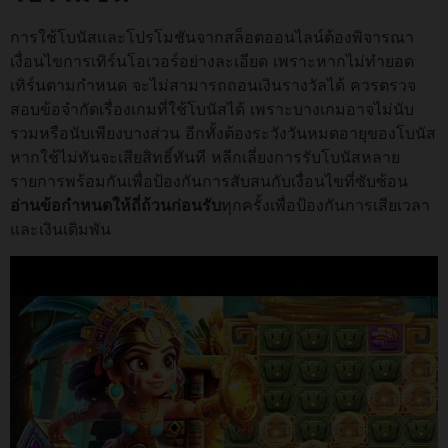
การใช้โบนัสและโปรโมชันจากสล็อตออนไลน์ต้องพิจารณา
เงื่อนไขการเทิร์นโอเวอร์อย่างละเอียด เพราะหากไม่ทำยอด
เทิร์นตามกำหนด จะไม่สามารถถอนเงินรางวัลได้ ควรตรวจ
สอบข้อจำกัดเรื่องเกมที่ใช้โบนัสได้ เพราะบางเกมอาจไม่นับ
รวมหรือนับเพียงบางส่วน อีกทั้งต้องระวังวันหมดอายุของโบนัส
หากใช้ไม่ทันจะเสียสิทธิ์ทันที หลีกเลี่ยงการรับโบนัสหลาย
รายการพร้อมกันเพื่อป้องกันการสับสนกับเงื่อนไขที่ซับซ้อน
อ่านข้อกำหนดให้ถี่ถ้วนก่อนรับ
ทุกครั้งเพื่อป้องกันการเสียเวลา
และเงินเดิมพัน