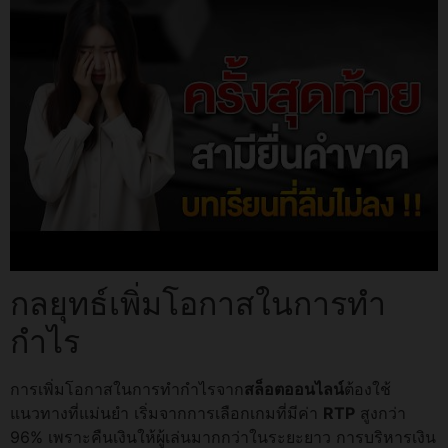
กลยุทธ์เพิ่มโอกาสในการทำ
กำไร
การเพิ่มโอกาสในการทำกำไรจาก
สล็อตออนไลน์
ต้องใช้
แนวทางที่แม่นยำ เริ่มจากการเลือกเกมที่มีค่า
RTP
สูงกว่า
96% เพราะคืนเงินให้ผู้เล่นมากกว่าในระยะยาว การบริหารเงิน