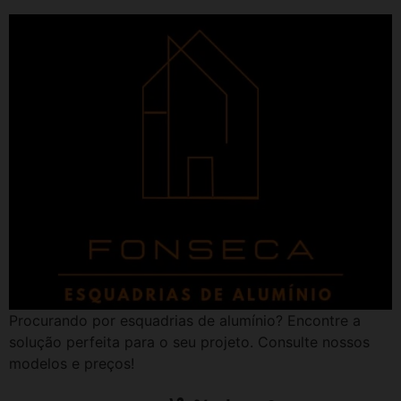
Procurando por esquadrias de alumínio? Encontre a
solução perfeita para o seu projeto. Consulte nossos
modelos e preços!