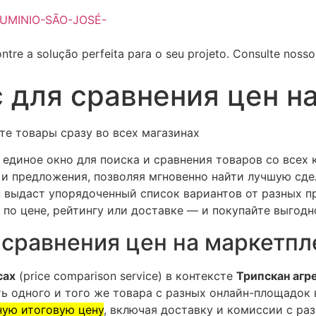
ntre a solução perfeita para o seu projeto. Consulte noss
с для сравнения цен н
е товары сразу во всех магазинах
единое окно для поиска и сравнения товаров со всех
 и предложения, позволяя мгновенно найти лучшую сде
н выдаст упорядоченный список вариантов от разных п
по цене, рейтингу или доставке — и покупайте выгодно
 сравнения цен на маркетпл
сах
(price comparison service) в контексте
Трипскан агр
 одного и того же товара с разных онлайн-площадок в
ную итоговую цену
, включая доставку и комиссии с ра