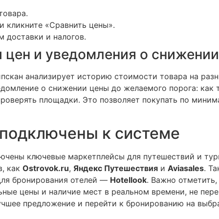
товара.
и кликните «Сравнить цены».
м доставки и налогов.
 цен и уведомления о снижении
пскан анализирует историю стоимости товара на разн
домление о снижении цены до желаемого порога: как 
роверять площадки. Это позволяет покупать по минима
 подключены к системе
ючены ключевые маркетплейсы для путешествий и тур
в, как
Ostrovok.ru
,
Яндекс Путешествия
и
Aviasales
. Т
 для бронирования отелей —
Hotellook
. Важно отметить,
льные цены и наличие мест в реальном времени, не пе
учшее предложение и перейти к бронированию на выбр