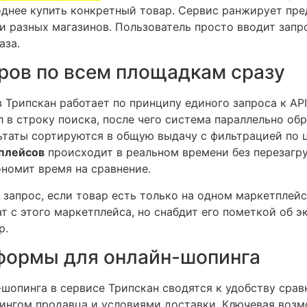
однее купить конкретный товар. Сервис ранжирует пре
 разных магазинов. Пользователь просто вводит запро
аза.
аров по всем площадкам сразу
 Трипскан работает по принципу единого запроса к AP
 в строку поиска, после чего система параллельно обра
ьтаты сортируются в общую выдачу с фильтрацией по ц
тплейсов
происходит в реальном времени без перезагр
ономит время на сравнение.
запрос, если товар есть только на одном маркетплейс
т с этого маркетплейса, но снабдит его пометкой об 
р.
формы для онлайн-шопинга
опинга в сервисе Трипскан сводятся к удобству срав
йтингом продавца и условиями доставки. Ключевая во