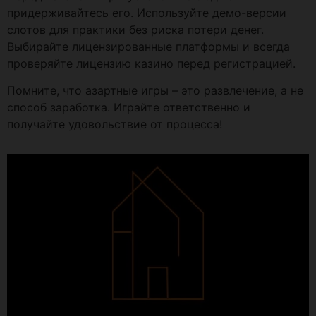
придерживайтесь его. Используйте демо-версии
слотов для практики без риска потери денег.
Выбирайте лицензированные платформы и всегда
проверяйте лицензию казино перед регистрацией.
Помните, что азартные игры – это развлечение, а не
способ заработка. Играйте ответственно и
получайте удовольствие от процесса!