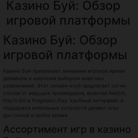
Казино Буй: Обзор
игровой платформы
Казино Буй: Обзор
игровой платформы
Казино Буй привлекает внимание игроков ярким
дизайном и широким выбором азартных
развлечений. Этот онлайн-клуб предлагает сотни
слотов от ведущих провайдеров, включая NetEnt,
Play’n GO и Pragmatic Play. Удобный интерфейс и
поддержка мобильных устройств делают игру
доступной в любое время.
Ассортимент игр в казино