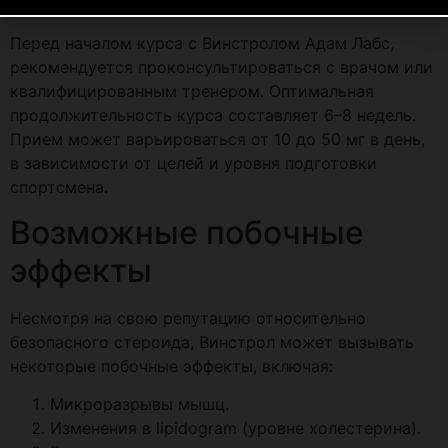
Перед началом курса с Винстролом Адам Лабс,
рекомендуется проконсультироваться с врачом или
квалифицированным тренером. Оптимальная
продолжительность курса составляет 6–8 недель.
Прием может варьироваться от 10 до 50 мг в день,
в зависимости от целей и уровня подготовки
спортсмена.
Возможные побочные
эффекты
Несмотря на свою репутацию относительно
безопасного стероида, Винстрол может вызывать
некоторые побочные эффекты, включая:
Микроразрывы мышц.
Изменения в lipidogram (уровне холестерина).