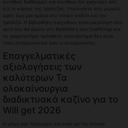
συνήθως διαθέσιμες και συνήθως πιο γρήγορες από
ό,τι οι κάρτες της τράπεζας.
Υπολογίστε από μερικές
ώρες έως μία ημέρα στο τοπικό καζίνο και την
τράπεζα. Η βιβλιοθήκη παιχνιδιών είναι μικρότερη από
αυτή που θα βρείτε στο BetMGM ή στο DraftKings και
το χαιρετιστήριο πρόσθετο πλεονέκτημα δεν είναι
τόσο ανταγωνιστικό όσο οι ανταγωνιστές.
Επαγγελματικές
αξιολογήσεις των
καλύτερων Τα
ολοκαίνουργια
διαδικτυακά καζίνο για το
Will get 2026
Η μάχη σας λειτουργεί για εσάς με την έννοια