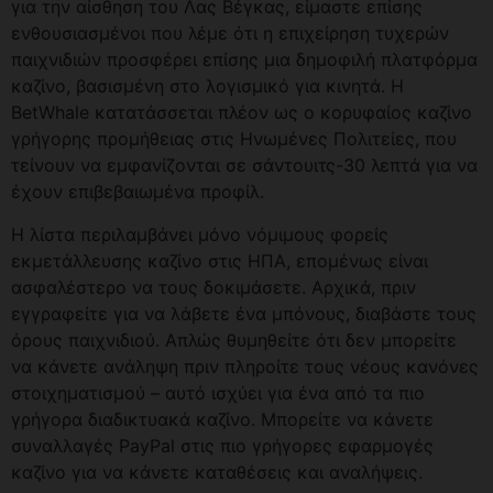
για την αίσθηση του Λας Βέγκας, είμαστε επίσης
ενθουσιασμένοι που λέμε ότι η επιχείρηση τυχερών
παιχνιδιών προσφέρει επίσης μια δημοφιλή πλατφόρμα
καζίνο, βασισμένη στο λογισμικό για κινητά. Η
BetWhale κατατάσσεται πλέον ως ο κορυφαίος καζίνο
γρήγορης προμήθειας στις Ηνωμένες Πολιτείες, που
τείνουν να εμφανίζονται σε σάντουιτς-30 λεπτά για να
έχουν επιβεβαιωμένα προφίλ.
Η λίστα περιλαμβάνει μόνο νόμιμους φορείς
εκμετάλλευσης καζίνο στις ΗΠΑ, επομένως είναι
ασφαλέστερο να τους δοκιμάσετε. Αρχικά, πριν
εγγραφείτε για να λάβετε ένα μπόνους, διαβάστε τους
όρους παιχνιδιού. Απλώς θυμηθείτε ότι δεν μπορείτε
να κάνετε ανάληψη πριν πληροίτε τους νέους κανόνες
στοιχηματισμού – αυτό ισχύει για ένα από τα πιο
γρήγορα διαδικτυακά καζίνο. Μπορείτε να κάνετε
συναλλαγές PayPal στις πιο γρήγορες εφαρμογές
καζίνο για να κάνετε καταθέσεις και αναλήψεις.