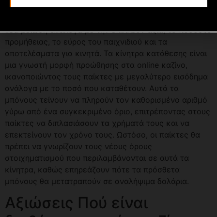
στο διαδίκτυο που πραγματικά αξίζουν τον κόπο
σήμερα. Μερικές συμβουλές για το τι προκάλεσε τη
νέα μείωση ανάλογα με την επιπλέον αξία, το ποσοστό
προμήθειας, το εύρος του παιχνιδιού και τα
αποτελέσματα για κινητά. Τα κίνητρα κατάθεσης είναι
μια γνωστή μορφή προώθησης στα online καζίνο,
ικανοποιώντας τους παίκτες με μεγαλύτερο εισόδημα
ανάλογα με το ποσό που καταθέτουν. Αυτά τα
μπόνους τείνουν να πληρούν τον καθορισμένο αριθμό
γύρω από ένα συγκεκριμένο όριο, επιτρέποντας στους
παίκτες να διπλασιάσουν τα χρήματά τους και να
επεκτείνουν τον χρόνο τους. Ωστόσο, οι παίκτες θα
πρέπει να γνωρίζουν τους νέους όρους
στοιχηματισμού που περιλαμβάνονται σε αυτά τα
κίνητρα, καθώς επηρεάζουν πότε τα πρόσθετα
μπόνους θα μετατραπούν σε αναλήψιμα δολάρια.
Αξιώσεις Πού είναι