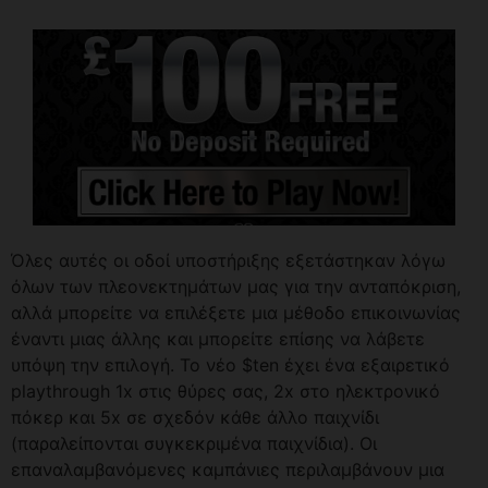
Όλες αυτές οι οδοί υποστήριξης εξετάστηκαν λόγω
όλων των πλεονεκτημάτων μας για την ανταπόκριση,
αλλά μπορείτε να επιλέξετε μια μέθοδο επικοινωνίας
έναντι μιας άλλης και μπορείτε επίσης να λάβετε
υπόψη την επιλογή. Το νέο $ten έχει ένα εξαιρετικό
playthrough 1x στις θύρες σας, 2x στο ηλεκτρονικό
πόκερ και 5x σε σχεδόν κάθε άλλο παιχνίδι
(παραλείπονται συγκεκριμένα παιχνίδια). Οι
επαναλαμβανόμενες καμπάνιες περιλαμβάνουν μια